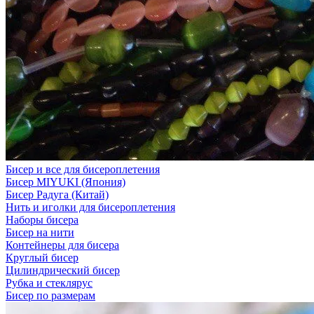
Бисер и все для бисероплетения
Бисер MIYUKI (Япония)
Бисер Радуга (Китай)
Нить и иголки для бисероплетения
Наборы бисера
Бисер на нити
Контейнеры для бисера
Круглый бисер
Цилиндрический бисер
Рубка и стеклярус
Бисер по размерам