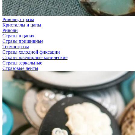
Риволи, стразы
Кристаллы и цапы
Риволи
Стразы в цапах
Стразы пришивные
Термостразы
Стразы холодной фиксации
Стразы ювелирные конические
Стразы зеркальные
Стразовые ленты