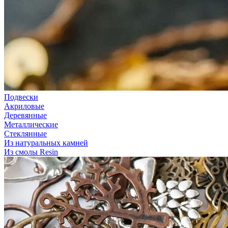
Подвески
Акриловые
Деревянные
Металлические
Стеклянные
Из натуральных камней
Из смолы Resin