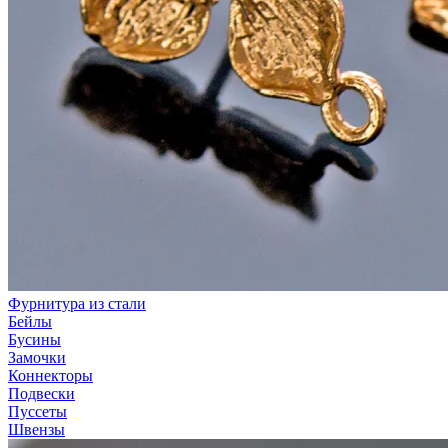
Фурнитура из стали
Бейлы
Бусины
Замочки
Коннекторы
Подвески
Пуссеты
Швензы