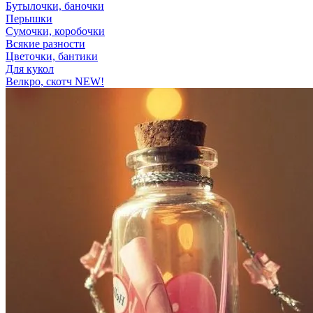
Бутылочки, баночки
Перышки
Сумочки, коробочки
Всякие разности
Цветочки, бантики
Для кукол
Велкро, скотч NEW!