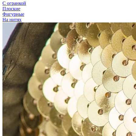
С огранкой
Плоские
Фигурные
На нитях