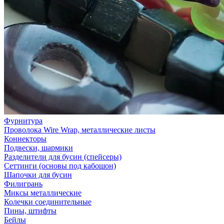
Фурнитура
Проволока Wire Wrap, металлические листы
Коннекторы
Подвески, шармики
Разделители для бусин (спейсеры)
Сеттинги (основы под кабошон)
Шапочки для бусин
Филигрань
Миксы металлические
Колечки соединительные
Пины, штифты
Бейлы