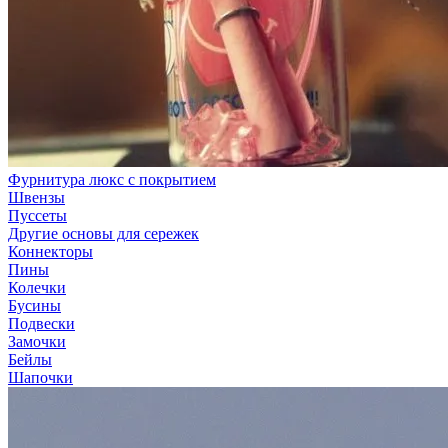
Фурнитура люкс с покрытием
Швензы
Пуссеты
Другие основы для сережек
Коннекторы
Пины
Колечки
Бусины
Подвески
Замочки
Бейлы
Шапочки