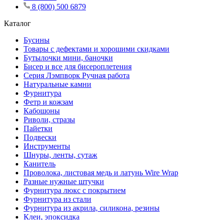
8 (800) 500 6879
Каталог
Бусины
Товары с дефектами и хорошими скидками
Бутылочки мини, баночки
Бисер и все для бисероплетения
Серия Лэмпворк Ручная работа
Натуральные камни
Фурнитура
Фетр и кожзам
Кабошоны
Риволи, стразы
Пайетки
Подвески
Инструменты
Шнуры, ленты, сутаж
Канитель
Проволока, листовая медь и латунь Wire Wrap
Разные нужные штучки
Фурнитура люкс с покрытием
Фурнитура из стали
Фурнитура из акрила, силикона, резины
Клеи, эпоксидка