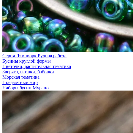
Серия Лэмпворк Ручная работа
Бусины круглой формы
Цветочки, растительная тематика
Зверята, птички, бабочки
Морская тематика
Предметный мир
Наборы бусин Мурано