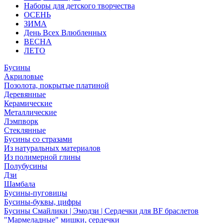
Наборы для детского творчества
ОСЕНЬ
ЗИМА
День Всех Влюбленных
ВЕСНА
ЛЕТО
Бусины
Акриловые
Позолота, покрытые платиной
Деревянные
Керамические
Металлические
Лэмпворк
Стеклянные
Бусины со стразами
Из натуральных материалов
Из полимерной глины
Полубусины
Дзи
Шамбала
Бусины-пуговицы
Бусины-буквы, цифры
Бусины Смайлики | Эмодзи | Сердечки для BF браслетов
"Мармеладные" мишки, сердечки