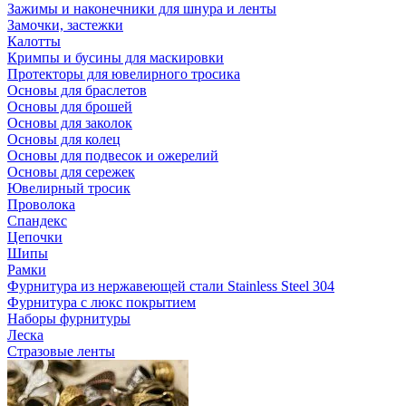
Зажимы и наконечники для шнура и ленты
Замочки, застежки
Калотты
Кримпы и бусины для маскировки
Протекторы для ювелирного тросика
Основы для браслетов
Основы для брошей
Основы для заколок
Основы для колец
Основы для подвесок и ожерелий
Основы для сережек
Ювелирный тросик
Проволока
Спандекс
Цепочки
Шипы
Рамки
Фурнитура из нержавеющей стали Stainless Steel 304
Фурнитура с люкс покрытием
Наборы фурнитуры
Леска
Стразовые ленты