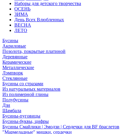
Наборы для детского творчества
ОСЕНЬ
ЗИМА
День Всех Влюбленных
ВЕСНА
ЛЕТО
Бусины
Акриловые
Позолота, покрытые платиной
Деревянные
Керамические
Металлические
Лэмпворк
Стеклянные
Бусины со стразами
Из натуральных материалов
Из полимерной глины
Полубусины
Дзи
Шамбала
Бусины-пуговицы
Бусины-буквы, цифры
Бусины Смайлики | Эмодзи | Сердечки для BF браслетов
"Мармеладные" мишки, сердечки