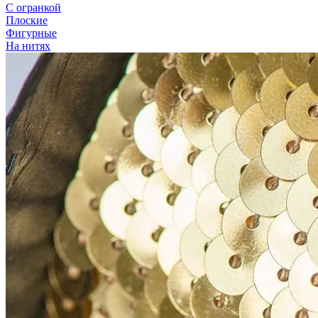
С огранкой
Плоские
Фигурные
На нитях