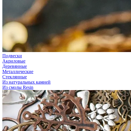
Подвески
Акриловые
Деревянные
Металлические
Стеклянные
Из натуральных камней
Из смолы Resin