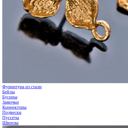
Фурнитура из стали
Бейлы
Бусины
Замочки
Коннекторы
Подвески
Пуссеты
Швензы