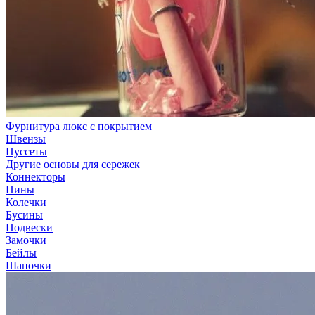
Фурнитура люкс с покрытием
Швензы
Пуссеты
Другие основы для сережек
Коннекторы
Пины
Колечки
Бусины
Подвески
Замочки
Бейлы
Шапочки