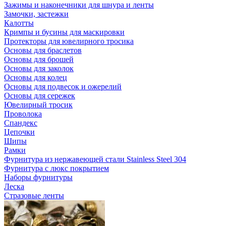
Зажимы и наконечники для шнура и ленты
Замочки, застежки
Калотты
Кримпы и бусины для маскировки
Протекторы для ювелирного тросика
Основы для браслетов
Основы для брошей
Основы для заколок
Основы для колец
Основы для подвесок и ожерелий
Основы для сережек
Ювелирный тросик
Проволока
Спандекс
Цепочки
Шипы
Рамки
Фурнитура из нержавеющей стали Stainless Steel 304
Фурнитура с люкс покрытием
Наборы фурнитуры
Леска
Стразовые ленты