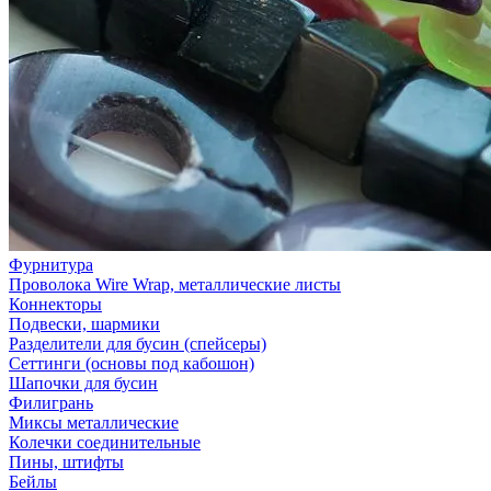
Фурнитура
Проволока Wire Wrap, металлические листы
Коннекторы
Подвески, шармики
Разделители для бусин (спейсеры)
Сеттинги (основы под кабошон)
Шапочки для бусин
Филигрань
Миксы металлические
Колечки соединительные
Пины, штифты
Бейлы