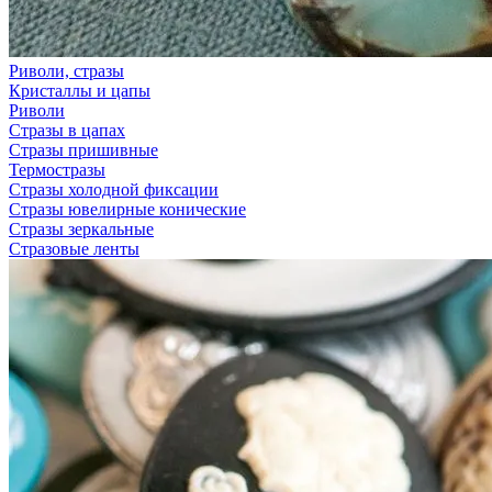
Риволи, стразы
Кристаллы и цапы
Риволи
Стразы в цапах
Стразы пришивные
Термостразы
Стразы холодной фиксации
Стразы ювелирные конические
Стразы зеркальные
Стразовые ленты