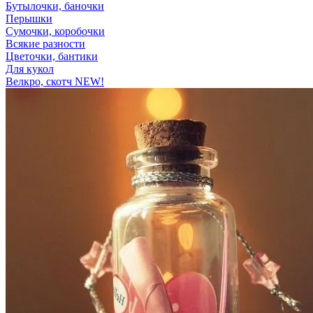
Бутылочки, баночки
Перышки
Сумочки, коробочки
Всякие разности
Цветочки, бантики
Для кукол
Велкро, скотч NEW!