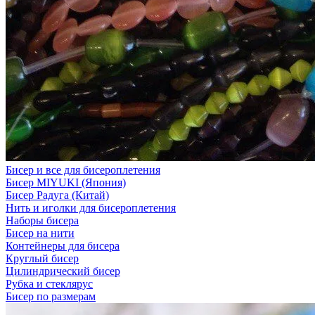
Бисер и все для бисероплетения
Бисер MIYUKI (Япония)
Бисер Радуга (Китай)
Нить и иголки для бисероплетения
Наборы бисера
Бисер на нити
Контейнеры для бисера
Круглый бисер
Цилиндрический бисер
Рубка и стеклярус
Бисер по размерам