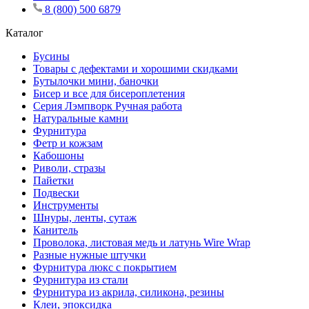
8 (800) 500 6879
Каталог
Бусины
Товары с дефектами и хорошими скидками
Бутылочки мини, баночки
Бисер и все для бисероплетения
Серия Лэмпворк Ручная работа
Натуральные камни
Фурнитура
Фетр и кожзам
Кабошоны
Риволи, стразы
Пайетки
Подвески
Инструменты
Шнуры, ленты, сутаж
Канитель
Проволока, листовая медь и латунь Wire Wrap
Разные нужные штучки
Фурнитура люкс с покрытием
Фурнитура из стали
Фурнитура из акрила, силикона, резины
Клеи, эпоксидка