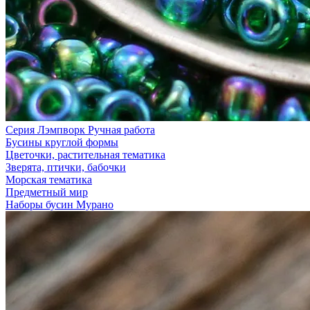
Серия Лэмпворк Ручная работа
Бусины круглой формы
Цветочки, растительная тематика
Зверята, птички, бабочки
Морская тематика
Предметный мир
Наборы бусин Мурано