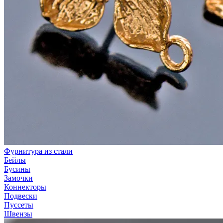
Фурнитура из стали
Бейлы
Бусины
Замочки
Коннекторы
Подвески
Пуссеты
Швензы