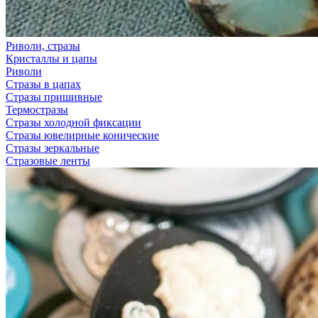
Риволи, стразы
Кристаллы и цапы
Риволи
Стразы в цапах
Стразы пришивные
Термостразы
Стразы холодной фиксации
Стразы ювелирные конические
Стразы зеркальные
Стразовые ленты