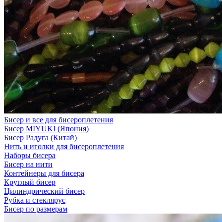
Бисер и все для бисероплетения
Бисер MIYUKI (Япония)
Бисер Радуга (Китай)
Нить и иголки для бисероплетения
Наборы бисера
Бисер на нити
Контейнеры для бисера
Круглый бисер
Цилиндрический бисер
Рубка и стеклярус
Бисер по размерам