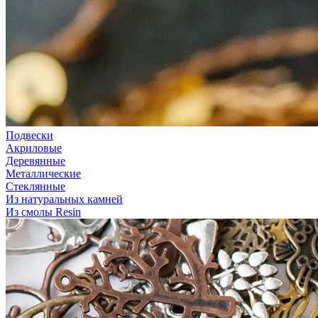
Подвески
Акриловые
Деревянные
Металлические
Стеклянные
Из натуральных камней
Из смолы Resin