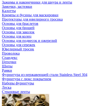
Зажимы и наконечники для шнура и ленты
Замочки, застежки
Калотты
Кримпы и бусины для маскировки
Протекторы для ювелирного тросика
Основы для браслетов
Основы для брошей
Основы для заколок
Основы для колец
Основы для подвесок и ожерелий
Основы для сережек
Ювелирный тросик
Проволока
Спандекс
Цепочки
Шипы
Рамки
Фурнитура из нержавеющей стали Stainless Steel 304
Фурнитура с люкс покрытием
Наборы фурнитуры
Леска
Стразовые ленты