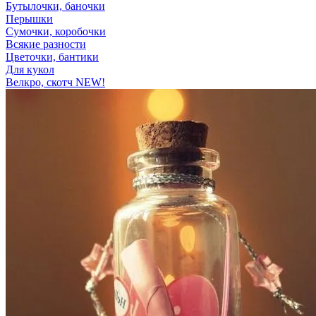
Бутылочки, баночки
Перышки
Сумочки, коробочки
Всякие разности
Цветочки, бантики
Для кукол
Велкро, скотч NEW!