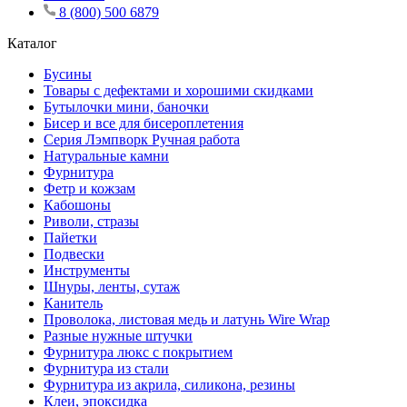
8 (800) 500 6879
Каталог
Бусины
Товары с дефектами и хорошими скидками
Бутылочки мини, баночки
Бисер и все для бисероплетения
Серия Лэмпворк Ручная работа
Натуральные камни
Фурнитура
Фетр и кожзам
Кабошоны
Риволи, стразы
Пайетки
Подвески
Инструменты
Шнуры, ленты, сутаж
Канитель
Проволока, листовая медь и латунь Wire Wrap
Разные нужные штучки
Фурнитура люкс с покрытием
Фурнитура из стали
Фурнитура из акрила, силикона, резины
Клеи, эпоксидка