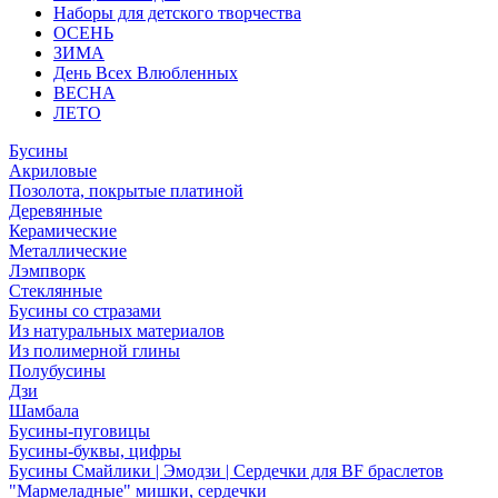
Наборы для детского творчества
ОСЕНЬ
ЗИМА
День Всех Влюбленных
ВЕСНА
ЛЕТО
Бусины
Акриловые
Позолота, покрытые платиной
Деревянные
Керамические
Металлические
Лэмпворк
Стеклянные
Бусины со стразами
Из натуральных материалов
Из полимерной глины
Полубусины
Дзи
Шамбала
Бусины-пуговицы
Бусины-буквы, цифры
Бусины Смайлики | Эмодзи | Сердечки для BF браслетов
"Мармеладные" мишки, сердечки