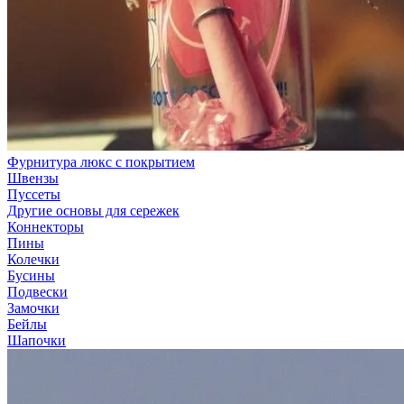
Фурнитура люкс с покрытием
Швензы
Пуссеты
Другие основы для сережек
Коннекторы
Пины
Колечки
Бусины
Подвески
Замочки
Бейлы
Шапочки