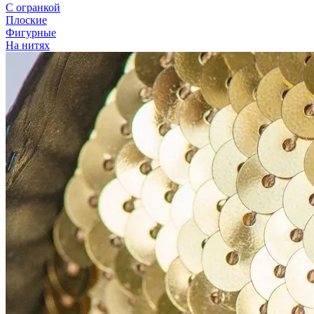
С огранкой
Плоские
Фигурные
На нитях