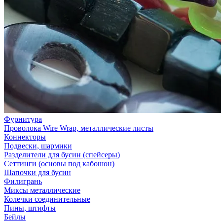
Фурнитура
Проволока Wire Wrap, металлические листы
Коннекторы
Подвески, шармики
Разделители для бусин (спейсеры)
Сеттинги (основы под кабошон)
Шапочки для бусин
Филигрань
Миксы металлические
Колечки соединительные
Пины, штифты
Бейлы