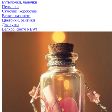
Бутылочки, баночки
Перышки
Сумочки, коробочки
Всякие разности
Цветочки, бантики
Для кукол
Велкро, скотч NEW!