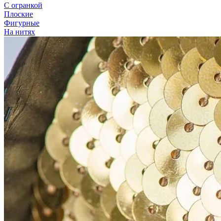
С огранкой
Плоские
Фигурные
На нитях