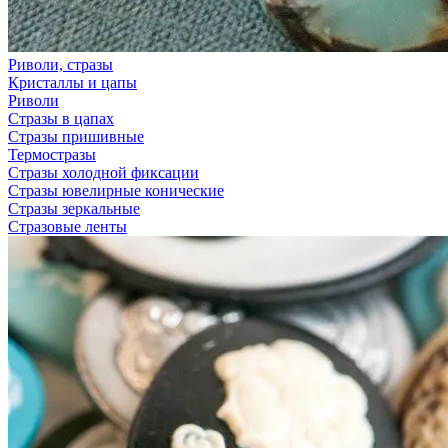
Риволи, стразы
Кристаллы и цапы
Риволи
Стразы в цапах
Стразы пришивные
Термостразы
Стразы холодной фиксации
Стразы ювелирные конические
Стразы зеркальные
Стразовые ленты