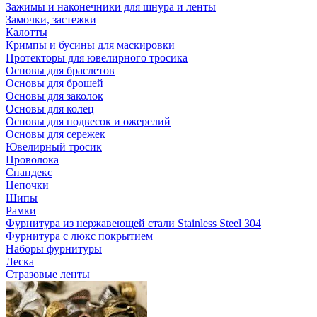
Зажимы и наконечники для шнура и ленты
Замочки, застежки
Калотты
Кримпы и бусины для маскировки
Протекторы для ювелирного тросика
Основы для браслетов
Основы для брошей
Основы для заколок
Основы для колец
Основы для подвесок и ожерелий
Основы для сережек
Ювелирный тросик
Проволока
Спандекс
Цепочки
Шипы
Рамки
Фурнитура из нержавеющей стали Stainless Steel 304
Фурнитура с люкс покрытием
Наборы фурнитуры
Леска
Стразовые ленты