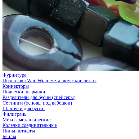
Фурнитура
Проволока Wire Wrap, металлические листы
Коннекторы
Подвески, шармики
Разделители для бусин (спейсеры)
Сеттинги (основы под кабошон)
Шапочки для бусин
Филигрань
Миксы металлические
Колечки соединительные
Пины, штифты
Бейлы