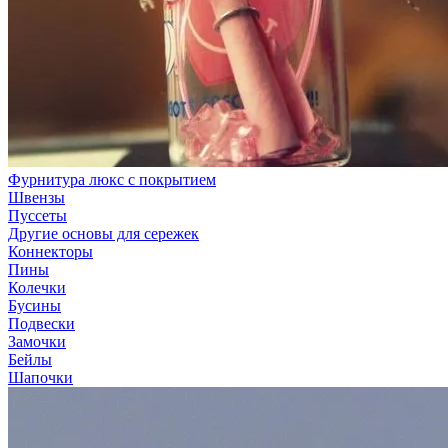
Фурнитура люкс с покрытием
Швензы
Пуссеты
Другие основы для сережек
Коннекторы
Пины
Колечки
Бусины
Подвески
Замочки
Бейлы
Шапочки