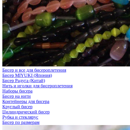
Бисер и все для бисероплетения
Бисер MIYUKI (Япония)
Бисер Радуга (Китай)
Нить и иголки для бисероплетения
Наборы бисера
Бисер на нити
Контейнеры для бисера
Круглый бисер
Цилиндрический бисер
Рубка и стеклярус
Бисер по размерам