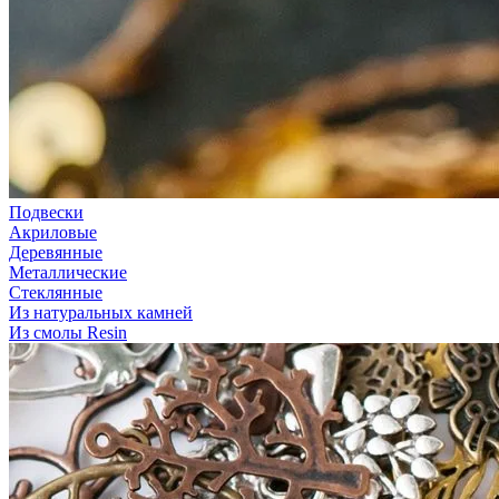
Подвески
Акриловые
Деревянные
Металлические
Стеклянные
Из натуральных камней
Из смолы Resin