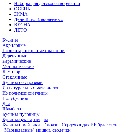
Наборы для детского творчества
ОСЕНЬ
ЗИМА
День Всех Влюбленных
ВЕСНА
ЛЕТО
Бусины
Акриловые
Позолота, покрытые платиной
Деревянные
Керамические
Металлические
Лэмпворк
Стеклянные
Бусины со стразами
Из натуральных материалов
Из полимерной глины
Полубусины
Дзи
Шамбала
Бусины-пуговицы
Бусины-буквы, цифры
Бусины Смайлики | Эмодзи | Сердечки для BF браслетов
"Мармеладные" мишки, сердечки