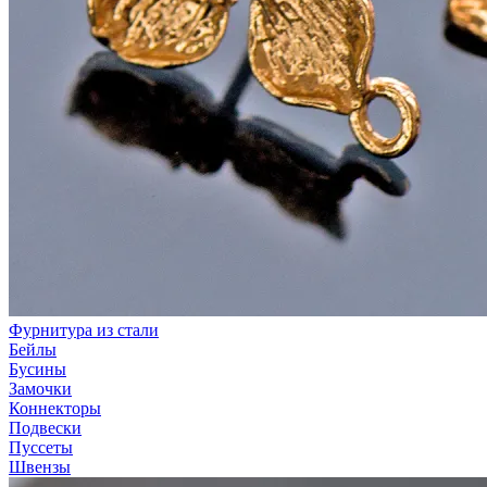
Фурнитура из стали
Бейлы
Бусины
Замочки
Коннекторы
Подвески
Пуссеты
Швензы