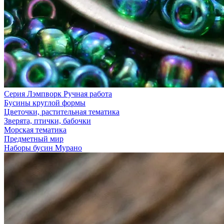
Серия Лэмпворк Ручная работа
Бусины круглой формы
Цветочки, растительная тематика
Зверята, птички, бабочки
Морская тематика
Предметный мир
Наборы бусин Мурано