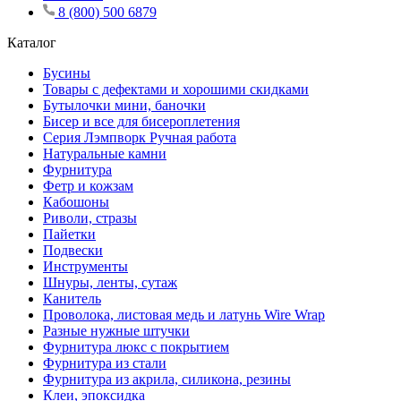
8 (800) 500 6879
Каталог
Бусины
Товары с дефектами и хорошими скидками
Бутылочки мини, баночки
Бисер и все для бисероплетения
Серия Лэмпворк Ручная работа
Натуральные камни
Фурнитура
Фетр и кожзам
Кабошоны
Риволи, стразы
Пайетки
Подвески
Инструменты
Шнуры, ленты, сутаж
Канитель
Проволока, листовая медь и латунь Wire Wrap
Разные нужные штучки
Фурнитура люкс с покрытием
Фурнитура из стали
Фурнитура из акрила, силикона, резины
Клеи, эпоксидка