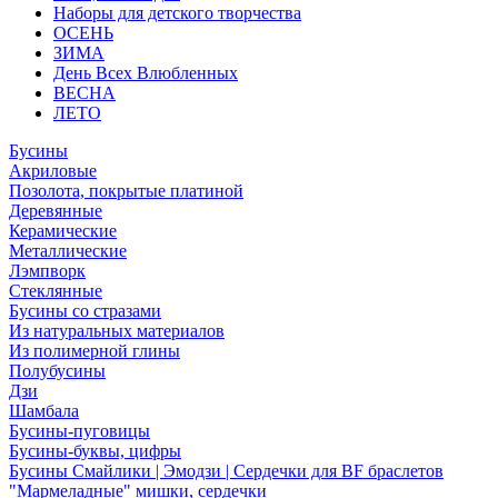
Наборы для детского творчества
ОСЕНЬ
ЗИМА
День Всех Влюбленных
ВЕСНА
ЛЕТО
Бусины
Акриловые
Позолота, покрытые платиной
Деревянные
Керамические
Металлические
Лэмпворк
Стеклянные
Бусины со стразами
Из натуральных материалов
Из полимерной глины
Полубусины
Дзи
Шамбала
Бусины-пуговицы
Бусины-буквы, цифры
Бусины Смайлики | Эмодзи | Сердечки для BF браслетов
"Мармеладные" мишки, сердечки