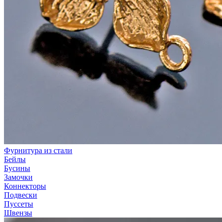
Фурнитура из стали
Бейлы
Бусины
Замочки
Коннекторы
Подвески
Пуссеты
Швензы