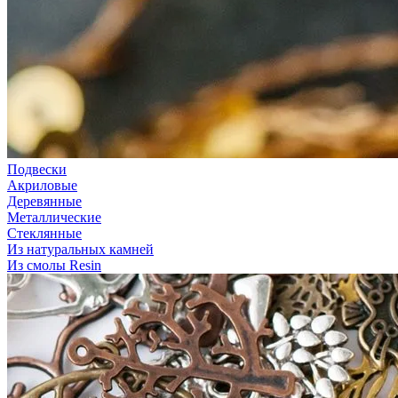
Подвески
Акриловые
Деревянные
Металлические
Стеклянные
Из натуральных камней
Из смолы Resin