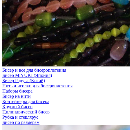
Бисер и все для бисероплетения
Бисер MIYUKI (Япония)
Бисер Радуга (Китай)
Нить и иголки для бисероплетения
Наборы бисера
Бисер на нити
Контейнеры для бисера
Круглый бисер
Цилиндрический бисер
Рубка и стеклярус
Бисер по размерам