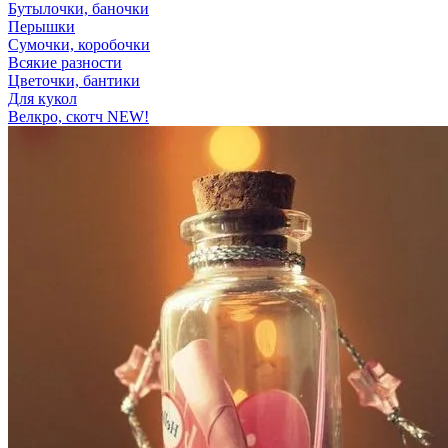
Бутылочки, баночки
Перышки
Сумочки, коробочки
Всякие разности
Цветочки, бантики
Для кукол
Велкро, скотч NEW!