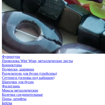
Фурнитура
Проволока Wire Wrap, металлические листы
Коннекторы
Подвески, шармики
Разделители для бусин (спейсеры)
Сеттинги (основы под кабошон)
Шапочки для бусин
Филигрань
Миксы металлические
Колечки соединительные
Пины, штифты
Бейлы