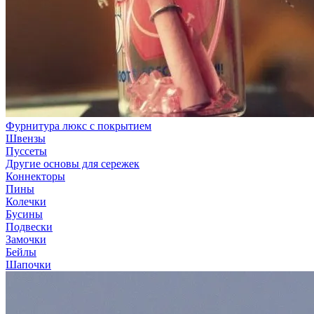
Фурнитура люкс с покрытием
Швензы
Пуссеты
Другие основы для сережек
Коннекторы
Пины
Колечки
Бусины
Подвески
Замочки
Бейлы
Шапочки