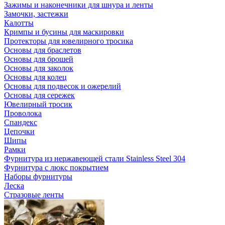
Зажимы и наконечники для шнура и ленты
Замочки, застежки
Калотты
Кримпы и бусины для маскировки
Протекторы для ювелирного тросика
Основы для браслетов
Основы для брошей
Основы для заколок
Основы для колец
Основы для подвесок и ожерелий
Основы для сережек
Ювелирный тросик
Проволока
Спандекс
Цепочки
Шипы
Рамки
Фурнитура из нержавеющей стали Stainless Steel 304
Фурнитура с люкс покрытием
Наборы фурнитуры
Леска
Стразовые ленты