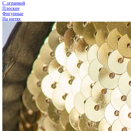
С огранкой
Плоские
Фигурные
На нитях