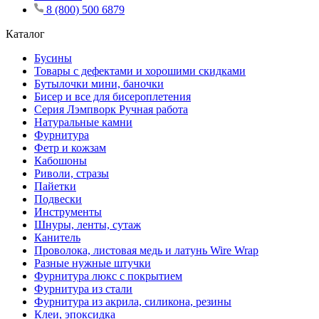
8 (800) 500 6879
Каталог
Бусины
Товары с дефектами и хорошими скидками
Бутылочки мини, баночки
Бисер и все для бисероплетения
Серия Лэмпворк Ручная работа
Натуральные камни
Фурнитура
Фетр и кожзам
Кабошоны
Риволи, стразы
Пайетки
Подвески
Инструменты
Шнуры, ленты, сутаж
Канитель
Проволока, листовая медь и латунь Wire Wrap
Разные нужные штучки
Фурнитура люкс с покрытием
Фурнитура из стали
Фурнитура из акрила, силикона, резины
Клеи, эпоксидка