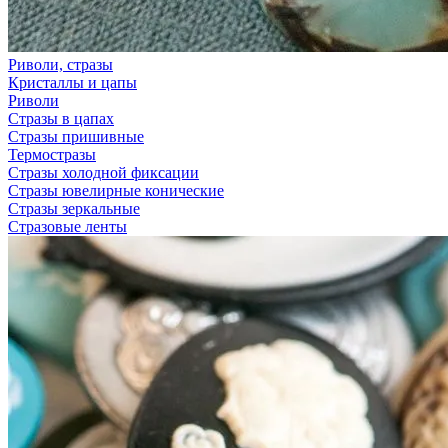
Риволи, стразы
Кристаллы и цапы
Риволи
Стразы в цапах
Стразы пришивные
Термостразы
Стразы холодной фиксации
Стразы ювелирные конические
Стразы зеркальные
Стразовые ленты