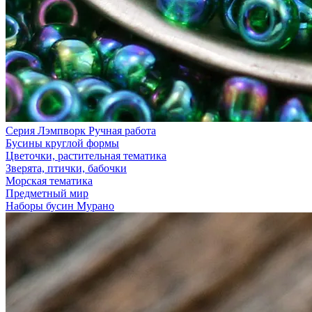
Серия Лэмпворк Ручная работа
Бусины круглой формы
Цветочки, растительная тематика
Зверята, птички, бабочки
Морская тематика
Предметный мир
Наборы бусин Мурано