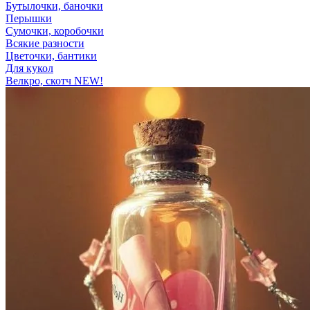
Бутылочки, баночки
Перышки
Сумочки, коробочки
Всякие разности
Цветочки, бантики
Для кукол
Велкро, скотч NEW!