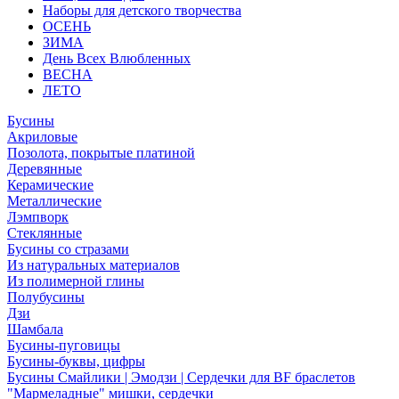
Наборы для детского творчества
ОСЕНЬ
ЗИМА
День Всех Влюбленных
ВЕСНА
ЛЕТО
Бусины
Акриловые
Позолота, покрытые платиной
Деревянные
Керамические
Металлические
Лэмпворк
Стеклянные
Бусины со стразами
Из натуральных материалов
Из полимерной глины
Полубусины
Дзи
Шамбала
Бусины-пуговицы
Бусины-буквы, цифры
Бусины Смайлики | Эмодзи | Сердечки для BF браслетов
"Мармеладные" мишки, сердечки