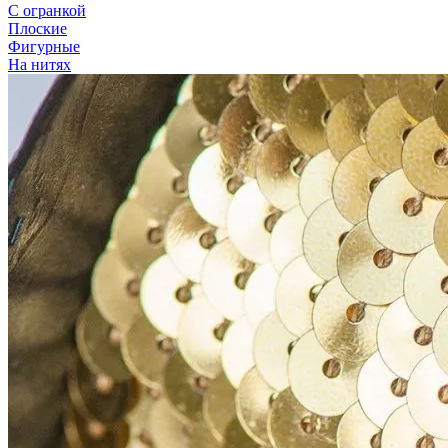
С огранкой
Плоские
Фигурные
На нитях