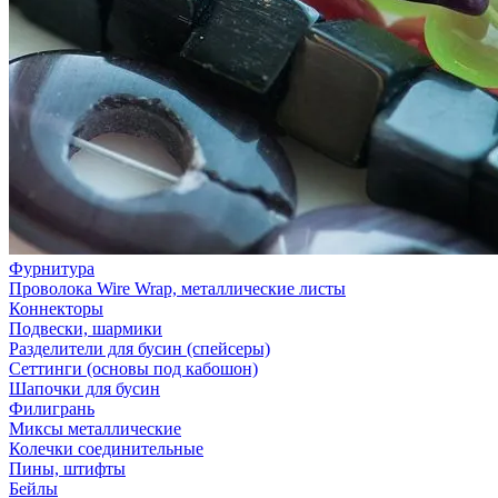
Фурнитура
Проволока Wire Wrap, металлические листы
Коннекторы
Подвески, шармики
Разделители для бусин (спейсеры)
Сеттинги (основы под кабошон)
Шапочки для бусин
Филигрань
Миксы металлические
Колечки соединительные
Пины, штифты
Бейлы