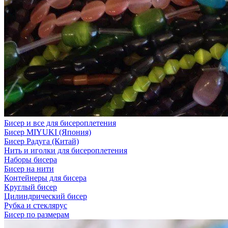
Бисер и все для бисероплетения
Бисер MIYUKI (Япония)
Бисер Радуга (Китай)
Нить и иголки для бисероплетения
Наборы бисера
Бисер на нити
Контейнеры для бисера
Круглый бисер
Цилиндрический бисер
Рубка и стеклярус
Бисер по размерам