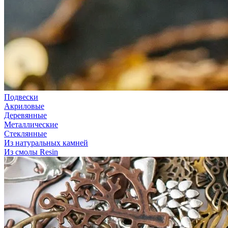
Подвески
Акриловые
Деревянные
Металлические
Стеклянные
Из натуральных камней
Из смолы Resin