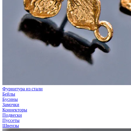
Фурнитура из стали
Бейлы
Бусины
Замочки
Коннекторы
Подвески
Пуссеты
Швензы