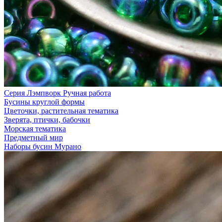
Серия Лэмпворк Ручная работа
Бусины круглой формы
Цветочки, растительная тематика
Зверята, птички, бабочки
Морская тематика
Предметный мир
Наборы бусин Мурано