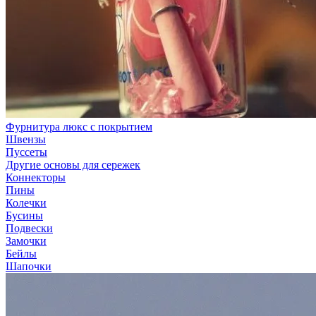
Фурнитура люкс с покрытием
Швензы
Пуссеты
Другие основы для сережек
Коннекторы
Пины
Колечки
Бусины
Подвески
Замочки
Бейлы
Шапочки