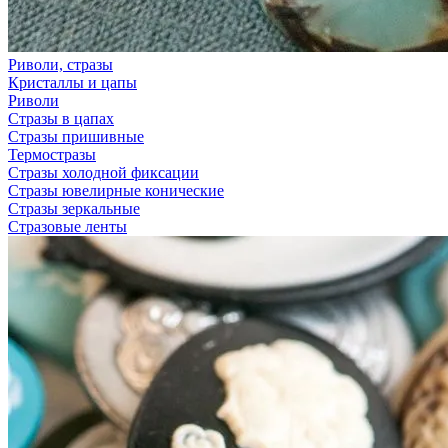
Риволи, стразы
Кристаллы и цапы
Риволи
Стразы в цапах
Стразы пришивные
Термостразы
Стразы холодной фиксации
Стразы ювелирные конические
Стразы зеркальные
Стразовые ленты