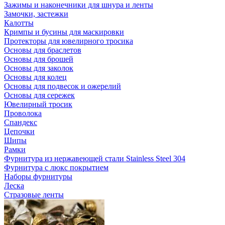
Зажимы и наконечники для шнура и ленты
Замочки, застежки
Калотты
Кримпы и бусины для маскировки
Протекторы для ювелирного тросика
Основы для браслетов
Основы для брошей
Основы для заколок
Основы для колец
Основы для подвесок и ожерелий
Основы для сережек
Ювелирный тросик
Проволока
Спандекс
Цепочки
Шипы
Рамки
Фурнитура из нержавеющей стали Stainless Steel 304
Фурнитура с люкс покрытием
Наборы фурнитуры
Леска
Стразовые ленты