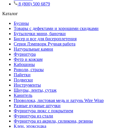
8 (800) 500 6879
Каталог
Бусины
Товары с дефектами и хорошими скидками
Бутылочки мини, баночки
Бисер и все для бисероплетения
Серия Лэмпворк Ручная работа
Натуральные камни
Фурнитура
Фетр и кожзам
Кабошоны
Риволи, стразы
Пайетки
Подвески
Инструменты
Шнуры, ленты, сутаж
Канитель
Проволока, листовая медь и латунь Wire Wrap
Разные нужные штучки
Фурнитура люкс с покрытием
Фурнитура из стали
Фурнитура из акрила, силикона, резины
Клеи, эпоксидка