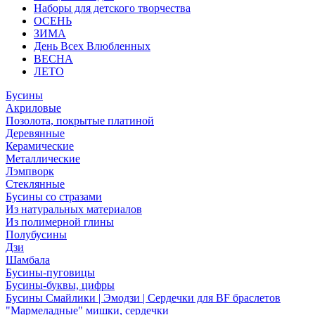
Наборы для детского творчества
ОСЕНЬ
ЗИМА
День Всех Влюбленных
ВЕСНА
ЛЕТО
Бусины
Акриловые
Позолота, покрытые платиной
Деревянные
Керамические
Металлические
Лэмпворк
Стеклянные
Бусины со стразами
Из натуральных материалов
Из полимерной глины
Полубусины
Дзи
Шамбала
Бусины-пуговицы
Бусины-буквы, цифры
Бусины Смайлики | Эмодзи | Сердечки для BF браслетов
"Мармеладные" мишки, сердечки