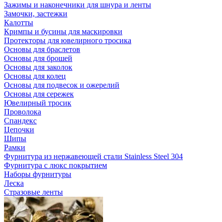
Зажимы и наконечники для шнура и ленты
Замочки, застежки
Калотты
Кримпы и бусины для маскировки
Протекторы для ювелирного тросика
Основы для браслетов
Основы для брошей
Основы для заколок
Основы для колец
Основы для подвесок и ожерелий
Основы для сережек
Ювелирный тросик
Проволока
Спандекс
Цепочки
Шипы
Рамки
Фурнитура из нержавеющей стали Stainless Steel 304
Фурнитура с люкс покрытием
Наборы фурнитуры
Леска
Стразовые ленты