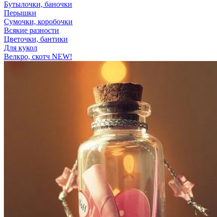
Бутылочки, баночки
Перышки
Сумочки, коробочки
Всякие разности
Цветочки, бантики
Для кукол
Велкро, скотч NEW!