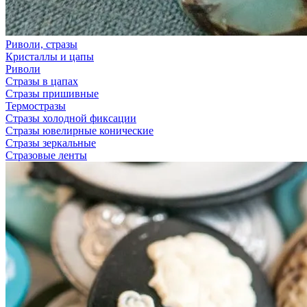
Риволи, стразы
Кристаллы и цапы
Риволи
Стразы в цапах
Стразы пришивные
Термостразы
Стразы холодной фиксации
Стразы ювелирные конические
Стразы зеркальные
Стразовые ленты