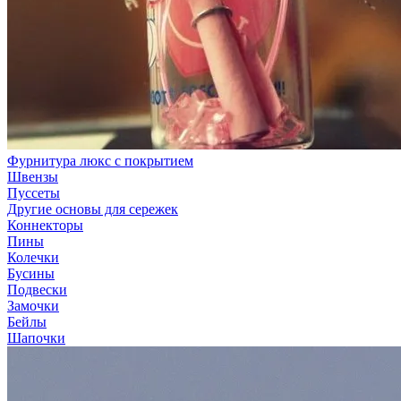
Фурнитура люкс с покрытием
Швензы
Пуссеты
Другие основы для сережек
Коннекторы
Пины
Колечки
Бусины
Подвески
Замочки
Бейлы
Шапочки