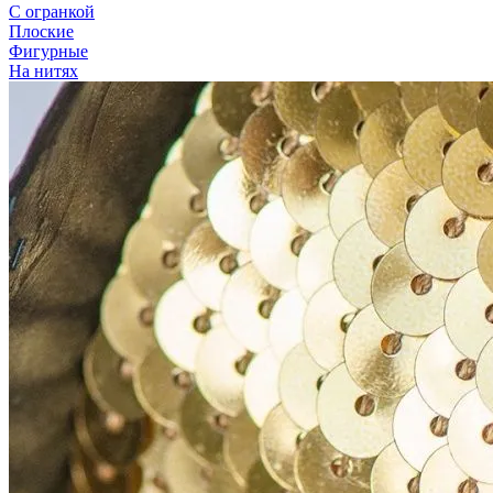
С огранкой
Плоские
Фигурные
На нитях