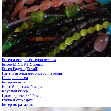
Бисер и все для бисероплетения
Бисер MIYUKI (Япония)
Бисер Радуга (Китай)
Нить и иголки для бисероплетения
Наборы бисера
Бисер на нити
Контейнеры для бисера
Круглый бисер
Цилиндрический бисер
Рубка и стеклярус
Бисер по размерам