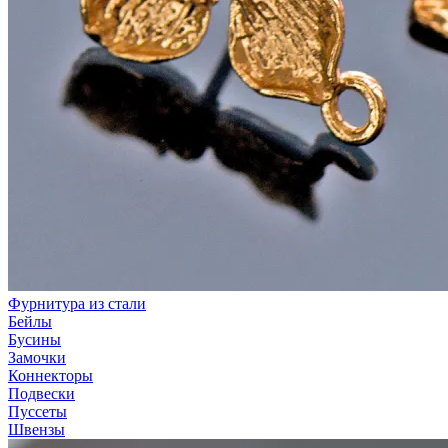
Фурнитура из стали
Бейлы
Бусины
Замочки
Коннекторы
Подвески
Пуссеты
Швензы