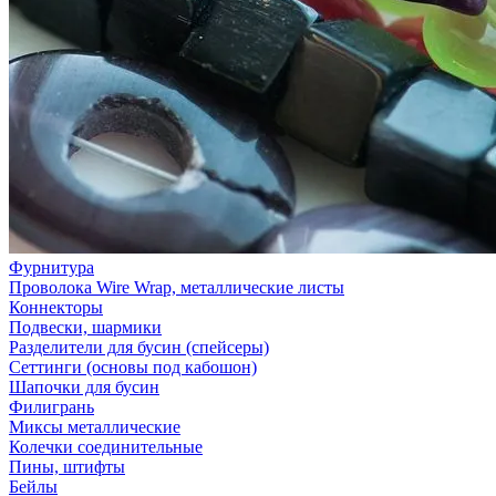
Фурнитура
Проволока Wire Wrap, металлические листы
Коннекторы
Подвески, шармики
Разделители для бусин (спейсеры)
Сеттинги (основы под кабошон)
Шапочки для бусин
Филигрань
Миксы металлические
Колечки соединительные
Пины, штифты
Бейлы