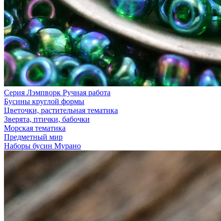
Серия Лэмпворк Ручная работа
Бусины круглой формы
Цветочки, растительная тематика
Зверята, птички, бабочки
Морская тематика
Предметный мир
Наборы бусин Мурано