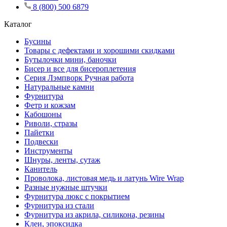
8 (800) 500 6879
Каталог
Бусины
Товары с дефектами и хорошими скидками
Бутылочки мини, баночки
Бисер и все для бисероплетения
Серия Лэмпворк Ручная работа
Натуральные камни
Фурнитура
Фетр и кожзам
Кабошоны
Риволи, стразы
Пайетки
Подвески
Инструменты
Шнуры, ленты, сутаж
Канитель
Проволока, листовая медь и латунь Wire Wrap
Разные нужные штучки
Фурнитура люкс с покрытием
Фурнитура из стали
Фурнитура из акрила, силикона, резины
Клеи, эпоксидка