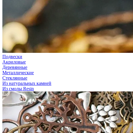
Подвески
Акриловые
Деревянные
Металлические
Стеклянные
Из натуральных камней
Из смолы Resin