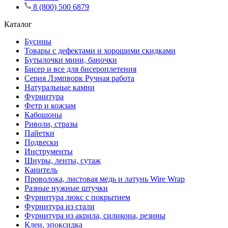
8 (800) 500 6879
Каталог
Бусины
Товары с дефектами и хорошими скидками
Бутылочки мини, баночки
Бисер и все для бисероплетения
Серия Лэмпворк Ручная работа
Натуральные камни
Фурнитура
Фетр и кожзам
Кабошоны
Риволи, стразы
Пайетки
Подвески
Инструменты
Шнуры, ленты, сутаж
Канитель
Проволока, листовая медь и латунь Wire Wrap
Разные нужные штучки
Фурнитура люкс с покрытием
Фурнитура из стали
Фурнитура из акрила, силикона, резины
Клеи, эпоксидка