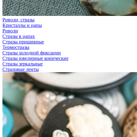
Риволи, стразы
Кристаллы и цапы
Риволи
Стразы в цапах
Стразы пришивные
Термостразы
Стразы холодной фиксации
Стразы ювелирные конические
Стразы зеркальные
Стразовые ленты