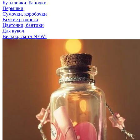
Бутылочки, баночки
Перышки
Сумочки, коробочки
Всякие разности
Цветочки, бантики
Для кукол
Велкро, скотч NEW!