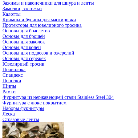
Зажимы и наконечники для шнура и ленты
Замочки, застежки
Калотты
Кримпы и бусины для маскировки
Протекторы для ювелирного тросика
Основы для браслетов
Основы для брошей
Основы для заколок
Основы для колец
Основы для подвесок и ожерелий
Основы для сережек
Ювелирный тросик
Проволока
Спандекс
Цепочки
Шипы
Рамки
Фурнитура из нержавеющей стали Stainless Steel 304
Фурнитура с люкс покрытием
Наборы фурнитуры
Леска
Стразовые ленты