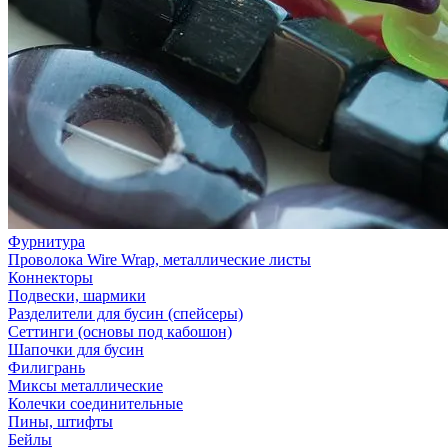
Фурнитура
Проволока Wire Wrap, металлические листы
Коннекторы
Подвески, шармики
Разделители для бусин (спейсеры)
Сеттинги (основы под кабошон)
Шапочки для бусин
Филигрань
Миксы металлические
Колечки соединительные
Пины, штифты
Бейлы