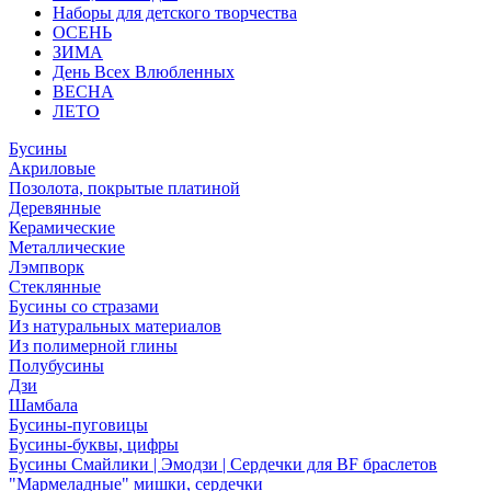
Наборы для детского творчества
ОСЕНЬ
ЗИМА
День Всех Влюбленных
ВЕСНА
ЛЕТО
Бусины
Акриловые
Позолота, покрытые платиной
Деревянные
Керамические
Металлические
Лэмпворк
Стеклянные
Бусины со стразами
Из натуральных материалов
Из полимерной глины
Полубусины
Дзи
Шамбала
Бусины-пуговицы
Бусины-буквы, цифры
Бусины Смайлики | Эмодзи | Сердечки для BF браслетов
"Мармеладные" мишки, сердечки