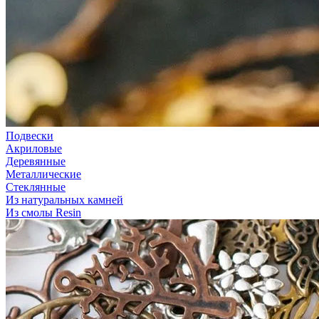
Подвески
Акриловые
Деревянные
Металлические
Стеклянные
Из натуральных камней
Из смолы Resin