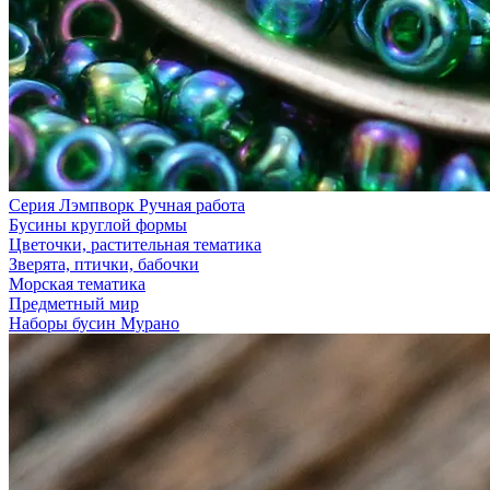
Серия Лэмпворк Ручная работа
Бусины круглой формы
Цветочки, растительная тематика
Зверята, птички, бабочки
Морская тематика
Предметный мир
Наборы бусин Мурано