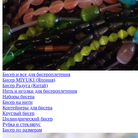
Бисер и все для бисероплетения
Бисер MIYUKI (Япония)
Бисер Радуга (Китай)
Нить и иголки для бисероплетения
Наборы бисера
Бисер на нити
Контейнеры для бисера
Круглый бисер
Цилиндрический бисер
Рубка и стеклярус
Бисер по размерам