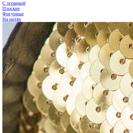
С огранкой
Плоские
Фигурные
На нитях