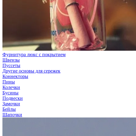
Фурнитура люкс с покрытием
Швензы
Пуссеты
Другие основы для сережек
Коннекторы
Пины
Колечки
Бусины
Подвески
Замочки
Бейлы
Шапочки