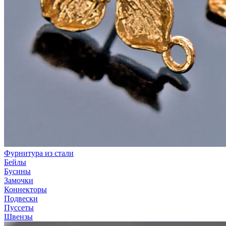
Фурнитура из стали
Бейлы
Бусины
Замочки
Коннекторы
Подвески
Пуссеты
Швензы