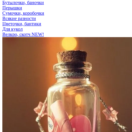
Бутылочки, баночки
Перышки
Сумочки, коробочки
Всякие разности
Цветочки, бантики
Для кукол
Велкро, скотч NEW!