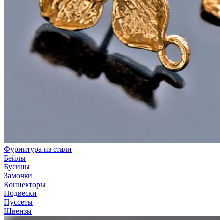
Фурнитура из стали
Бейлы
Бусины
Замочки
Коннекторы
Подвески
Пуссеты
Швензы