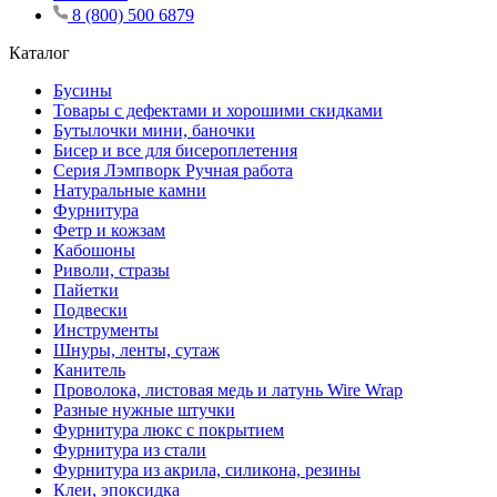
8 (800) 500 6879
Каталог
Бусины
Товары с дефектами и хорошими скидками
Бутылочки мини, баночки
Бисер и все для бисероплетения
Серия Лэмпворк Ручная работа
Натуральные камни
Фурнитура
Фетр и кожзам
Кабошоны
Риволи, стразы
Пайетки
Подвески
Инструменты
Шнуры, ленты, сутаж
Канитель
Проволока, листовая медь и латунь Wire Wrap
Разные нужные штучки
Фурнитура люкс с покрытием
Фурнитура из стали
Фурнитура из акрила, силикона, резины
Клеи, эпоксидка