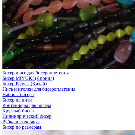
Бисер и все для бисероплетения
Бисер MIYUKI (Япония)
Бисер Радуга (Китай)
Нить и иголки для бисероплетения
Наборы бисера
Бисер на нити
Контейнеры для бисера
Круглый бисер
Цилиндрический бисер
Рубка и стеклярус
Бисер по размерам