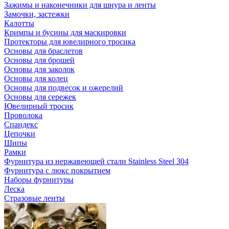
Зажимы и наконечники для шнура и ленты
Замочки, застежки
Калотты
Кримпы и бусины для маскировки
Протекторы для ювелирного тросика
Основы для браслетов
Основы для брошей
Основы для заколок
Основы для колец
Основы для подвесок и ожерелий
Основы для сережек
Ювелирный тросик
Проволока
Спандекс
Цепочки
Шипы
Рамки
Фурнитура из нержавеющей стали Stainless Steel 304
Фурнитура с люкс покрытием
Наборы фурнитуры
Леска
Стразовые ленты