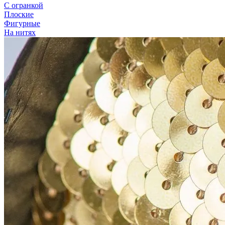
С огранкой
Плоские
Фигурные
На нитях