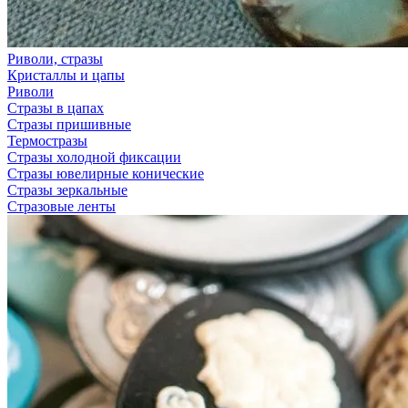
Риволи, стразы
Кристаллы и цапы
Риволи
Стразы в цапах
Стразы пришивные
Термостразы
Стразы холодной фиксации
Стразы ювелирные конические
Стразы зеркальные
Стразовые ленты