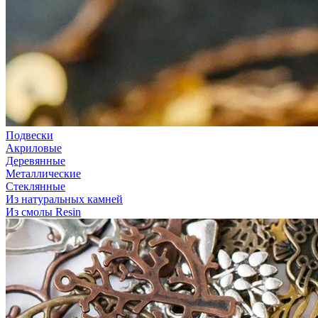
Подвески
Акриловые
Деревянные
Металлические
Стеклянные
Из натуральных камней
Из смолы Resin