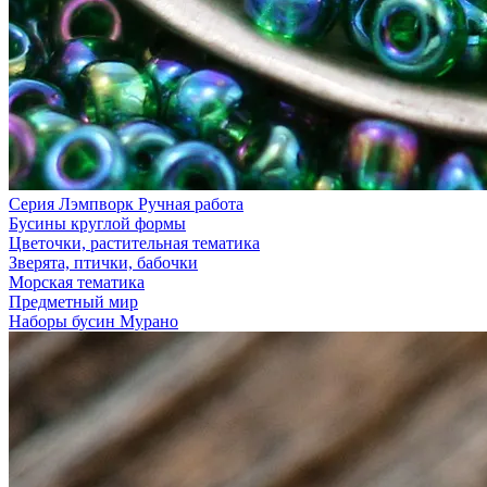
Серия Лэмпворк Ручная работа
Бусины круглой формы
Цветочки, растительная тематика
Зверята, птички, бабочки
Морская тематика
Предметный мир
Наборы бусин Мурано