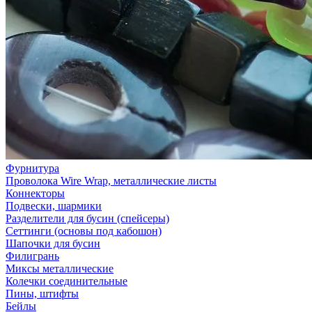
Фурнитура
Проволока Wire Wrap, металлические листы
Коннекторы
Подвески, шармики
Разделители для бусин (спейсеры)
Сеттинги (основы под кабошон)
Шапочки для бусин
Филигрань
Миксы металлические
Колечки соединительные
Пины, штифты
Бейлы