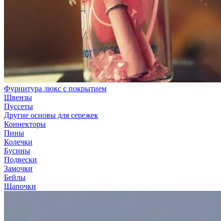
Фурнитура люкс с покрытием
Швензы
Пуссеты
Другие основы для сережек
Коннекторы
Пины
Колечки
Бусины
Подвески
Замочки
Бейлы
Шапочки