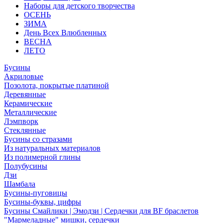
Наборы для детского творчества
ОСЕНЬ
ЗИМА
День Всех Влюбленных
ВЕСНА
ЛЕТО
Бусины
Акриловые
Позолота, покрытые платиной
Деревянные
Керамические
Металлические
Лэмпворк
Стеклянные
Бусины со стразами
Из натуральных материалов
Из полимерной глины
Полубусины
Дзи
Шамбала
Бусины-пуговицы
Бусины-буквы, цифры
Бусины Смайлики | Эмодзи | Сердечки для BF браслетов
"Мармеладные" мишки, сердечки