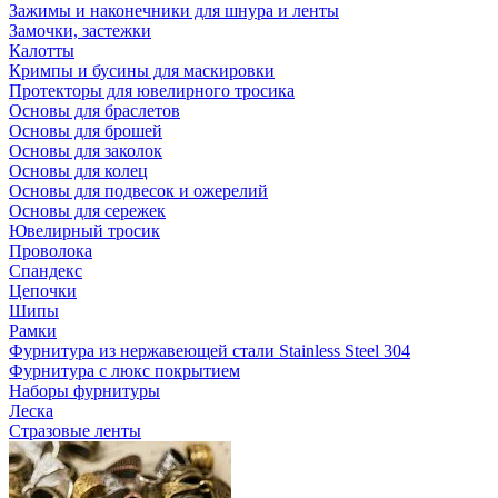
Зажимы и наконечники для шнура и ленты
Замочки, застежки
Калотты
Кримпы и бусины для маскировки
Протекторы для ювелирного тросика
Основы для браслетов
Основы для брошей
Основы для заколок
Основы для колец
Основы для подвесок и ожерелий
Основы для сережек
Ювелирный тросик
Проволока
Спандекс
Цепочки
Шипы
Рамки
Фурнитура из нержавеющей стали Stainless Steel 304
Фурнитура с люкс покрытием
Наборы фурнитуры
Леска
Стразовые ленты