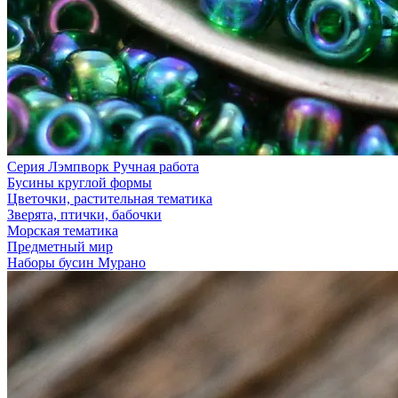
Серия Лэмпворк Ручная работа
Бусины круглой формы
Цветочки, растительная тематика
Зверята, птички, бабочки
Морская тематика
Предметный мир
Наборы бусин Мурано