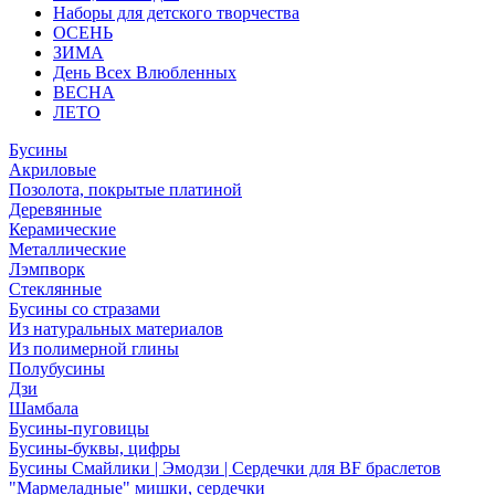
Наборы для детского творчества
ОСЕНЬ
ЗИМА
День Всех Влюбленных
ВЕСНА
ЛЕТО
Бусины
Акриловые
Позолота, покрытые платиной
Деревянные
Керамические
Металлические
Лэмпворк
Стеклянные
Бусины со стразами
Из натуральных материалов
Из полимерной глины
Полубусины
Дзи
Шамбала
Бусины-пуговицы
Бусины-буквы, цифры
Бусины Смайлики | Эмодзи | Сердечки для BF браслетов
"Мармеладные" мишки, сердечки