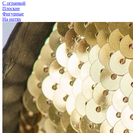
С огранкой
Плоские
Фигурные
На нитях