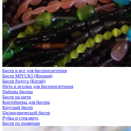
Бисер и все для бисероплетения
Бисер MIYUKI (Япония)
Бисер Радуга (Китай)
Нить и иголки для бисероплетения
Наборы бисера
Бисер на нити
Контейнеры для бисера
Круглый бисер
Цилиндрический бисер
Рубка и стеклярус
Бисер по размерам