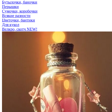
Бутылочки, баночки
Перышки
Сумочки, коробочки
Всякие разности
Цветочки, бантики
Для кукол
Велкро, скотч NEW!