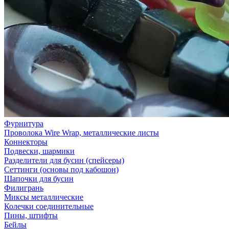
Фурнитура
Проволока Wire Wrap, металлические листы
Коннекторы
Подвески, шармики
Разделители для бусин (спейсеры)
Сеттинги (основы под кабошон)
Шапочки для бусин
Филигрань
Миксы металлические
Колечки соединительные
Пины, штифты
Бейлы