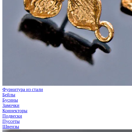
Фурнитура из стали
Бейлы
Бусины
Замочки
Коннекторы
Подвески
Пуссеты
Швензы