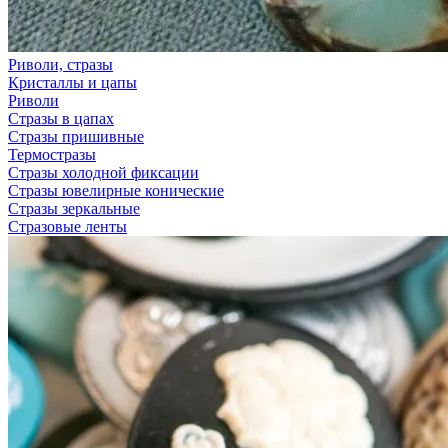
Риволи, стразы
Кристаллы и цапы
Риволи
Стразы в цапах
Стразы пришивные
Термостразы
Стразы холодной фиксации
Стразы ювелирные конические
Стразы зеркальные
Стразовые ленты