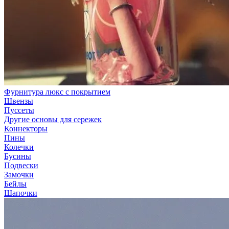
Фурнитура люкс с покрытием
Швензы
Пуссеты
Другие основы для сережек
Коннекторы
Пины
Колечки
Бусины
Подвески
Замочки
Бейлы
Шапочки