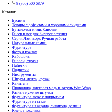
8 (800) 500 6879
Каталог
Бусины
Товары с дефектами и хорошими скидками
Бутылочки мини, баночки
Бисер и все для бисероплетения
Серия Лэмпворк Ручная работа
Натуральные камни
Фурнитура
Фетр и кожзам
Кабошоны
Риволи, стразы
Пайетки
Подвески
Инструменты
Шнуры, ленты, сутаж
Канитель
Проволока, листовая медь и латунь Wire Wrap
Разные нужные штучки
Фурнитура люкс с покрытием
Фурнитура из стали
Фурнитура из акрила, силикона, резины
Клеи, эпоксидка