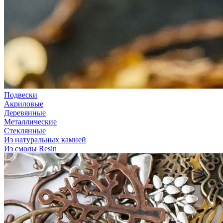
Подвески
Акриловые
Деревянные
Металлические
Стеклянные
Из натуральных камней
Из смолы Resin