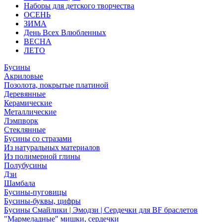
Наборы для детского творчества
ОСЕНЬ
ЗИМА
День Всех Влюбленных
ВЕСНА
ЛЕТО
Бусины
Акриловые
Позолота, покрытые платиной
Деревянные
Керамические
Металлические
Лэмпворк
Стеклянные
Бусины со стразами
Из натуральных материалов
Из полимерной глины
Полубусины
Дзи
Шамбала
Бусины-пуговицы
Бусины-буквы, цифры
Бусины Смайлики | Эмодзи | Сердечки для BF браслетов
"Мармеладные" мишки, сердечки