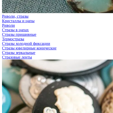
Риволи, стразы
Кристаллы и цапы
Риволи
Стразы в цапах
Стразы пришивные
Термостразы
Стразы холодной фиксации
Стразы ювелирные конические
Стразы зеркальные
Стразовые ленты