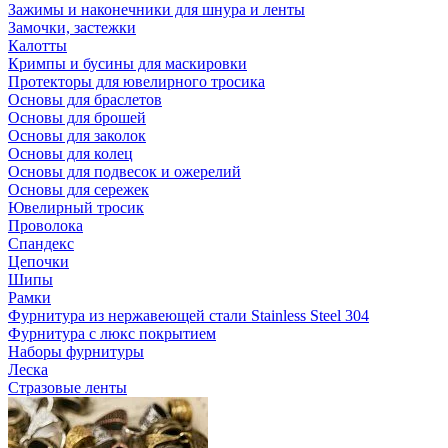
Зажимы и наконечники для шнура и ленты
Замочки, застежки
Калотты
Кримпы и бусины для маскировки
Протекторы для ювелирного тросика
Основы для браслетов
Основы для брошей
Основы для заколок
Основы для колец
Основы для подвесок и ожерелий
Основы для сережек
Ювелирный тросик
Проволока
Спандекс
Цепочки
Шипы
Рамки
Фурнитура из нержавеющей стали Stainless Steel 304
Фурнитура с люкс покрытием
Наборы фурнитуры
Леска
Стразовые ленты