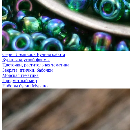
Серия Лэмпворк Ручная работа
Бусины круглой формы
Цветочки, растительная тематика
Зверята, птички, бабочки
Морская тематика
Предметный мир
Наборы бусин Мурано