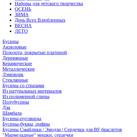
Наборы для детского творчества
ОСЕНЬ
ЗИМА
День Всех Влюбленных
ВЕСНА
ЛЕТО
Бусины
Акриловые
Позолота, покрытые платиной
Деревянные
Керамические
Металлические
Лэмпворк
Стеклянные
Бусины со стразами
Из натуральных материалов
Из полимерной глины
Полубусины
Дзи
Шамбала
Бусины-пуговицы
Бусины-буквы, цифры
Бусины Смайлики | Эмодзи | Сердечки для BF браслетов
"Мармеладные" мишки, сердечки