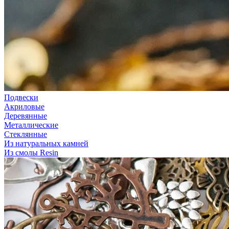
Подвески
Акриловые
Деревянные
Металлические
Стеклянные
Из натуральных камней
Из смолы Resin