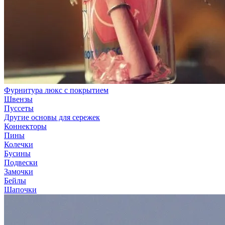
Фурнитура люкс с покрытием
Швензы
Пуссеты
Другие основы для сережек
Коннекторы
Пины
Колечки
Бусины
Подвески
Замочки
Бейлы
Шапочки