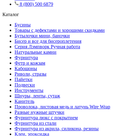
8 (800) 500 6879
Каталог
Бусины
Товары с дефектами и хорошими скидками
Бутылочки мини, баночки
Бисер и все для бисероплетения
Серия Лэмпворк Ручная работа
Натуральные камни
Фурнитура
Фетр и кожзам
Кабошоны
Риволи, стразы
Пайетки
Подвески
Инструменты
Шнуры, ленты, сутаж
Канитель
Проволока, листовая медь и латунь Wire Wrap
Разные нужные штучки
Фурнитура люкс с покрытием
Фурнитура из стали
Фурнитура из акрила, силикона, резины
Клеи, эпоксидка