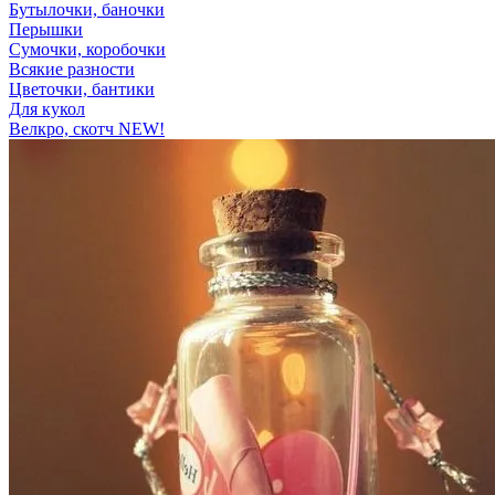
Бутылочки, баночки
Перышки
Сумочки, коробочки
Всякие разности
Цветочки, бантики
Для кукол
Велкро, скотч NEW!