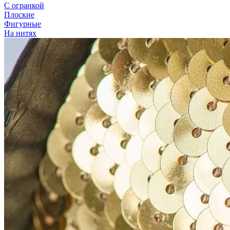
С огранкой
Плоские
Фигурные
На нитях