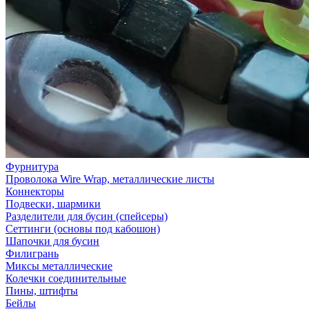
Фурнитура
Проволока Wire Wrap, металлические листы
Коннекторы
Подвески, шармики
Разделители для бусин (спейсеры)
Сеттинги (основы под кабошон)
Шапочки для бусин
Филигрань
Миксы металлические
Колечки соединительные
Пины, штифты
Бейлы