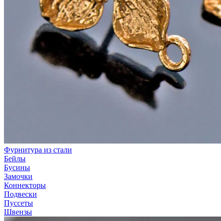
Фурнитура из стали
Бейлы
Бусины
Замочки
Коннекторы
Подвески
Пуссеты
Швензы