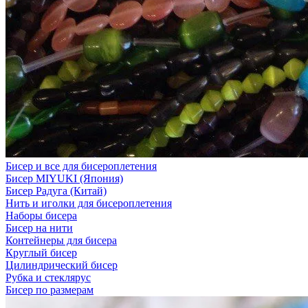
Бисер и все для бисероплетения
Бисер MIYUKI (Япония)
Бисер Радуга (Китай)
Нить и иголки для бисероплетения
Наборы бисера
Бисер на нити
Контейнеры для бисера
Круглый бисер
Цилиндрический бисер
Рубка и стеклярус
Бисер по размерам