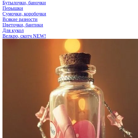
Бутылочки, баночки
Перышки
Сумочки, коробочки
Всякие разности
Цветочки, бантики
Для кукол
Велкро, скотч NEW!