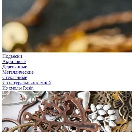
Подвески
Акриловые
Деревянные
Металлические
Стеклянные
Из натуральных камней
Из смолы Resin