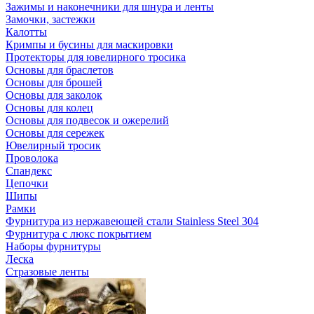
Зажимы и наконечники для шнура и ленты
Замочки, застежки
Калотты
Кримпы и бусины для маскировки
Протекторы для ювелирного тросика
Основы для браслетов
Основы для брошей
Основы для заколок
Основы для колец
Основы для подвесок и ожерелий
Основы для сережек
Ювелирный тросик
Проволока
Спандекс
Цепочки
Шипы
Рамки
Фурнитура из нержавеющей стали Stainless Steel 304
Фурнитура с люкс покрытием
Наборы фурнитуры
Леска
Стразовые ленты