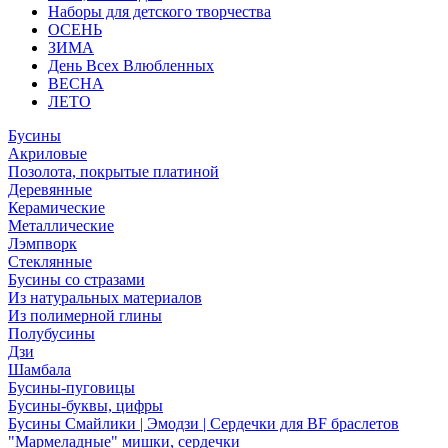
Наборы для детского творчества
ОСЕНЬ
ЗИМА
День Всех Влюбленных
ВЕСНА
ЛЕТО
Бусины
Акриловые
Позолота, покрытые платиной
Деревянные
Керамические
Металлические
Лэмпворк
Стеклянные
Бусины со стразами
Из натуральных материалов
Из полимерной глины
Полубусины
Дзи
Шамбала
Бусины-пуговицы
Бусины-буквы, цифры
Бусины Смайлики | Эмодзи | Сердечки для BF браслетов
"Мармеладные" мишки, сердечки