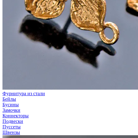
Фурнитура из стали
Бейлы
Бусины
Замочки
Коннекторы
Подвески
Пуссеты
Швензы