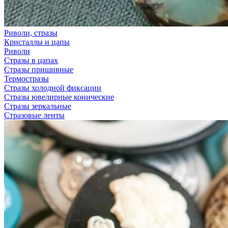
Риволи, стразы
Кристаллы и цапы
Риволи
Стразы в цапах
Стразы пришивные
Термостразы
Стразы холодной фиксации
Стразы ювелирные конические
Стразы зеркальные
Стразовые ленты