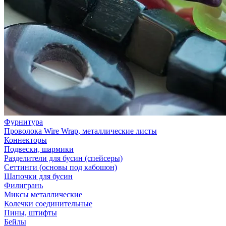
Фурнитура
Проволока Wire Wrap, металлические листы
Коннекторы
Подвески, шармики
Разделители для бусин (спейсеры)
Сеттинги (основы под кабошон)
Шапочки для бусин
Филигрань
Миксы металлические
Колечки соединительные
Пины, штифты
Бейлы