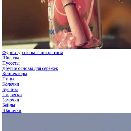
Фурнитура люкс с покрытием
Швензы
Пуссеты
Другие основы для сережек
Коннекторы
Пины
Колечки
Бусины
Подвески
Замочки
Бейлы
Шапочки