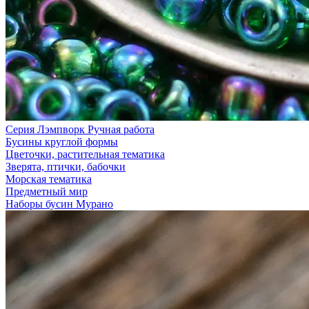
Серия Лэмпворк Ручная работа
Бусины круглой формы
Цветочки, растительная тематика
Зверята, птички, бабочки
Морская тематика
Предметный мир
Наборы бусин Мурано