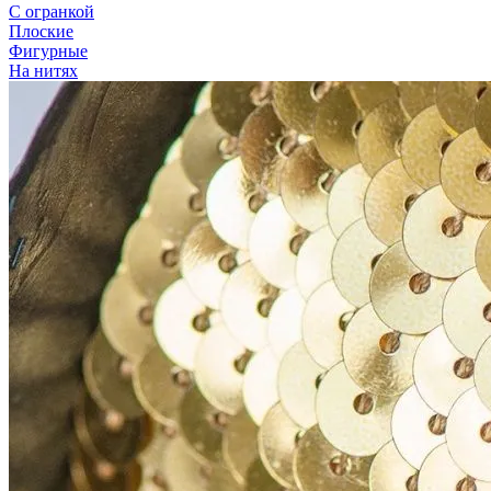
С огранкой
Плоские
Фигурные
На нитях