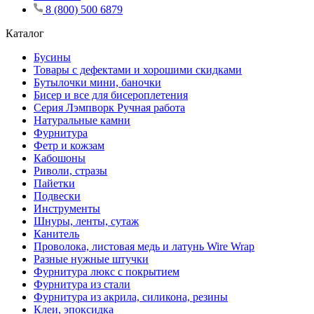
8 (800) 500 6879
Каталог
Бусины
Товары с дефектами и хорошими скидками
Бутылочки мини, баночки
Бисер и все для бисероплетения
Серия Лэмпворк Ручная работа
Натуральные камни
Фурнитура
Фетр и кожзам
Кабошоны
Риволи, стразы
Пайетки
Подвески
Инструменты
Шнуры, ленты, сутаж
Канитель
Проволока, листовая медь и латунь Wire Wrap
Разные нужные штучки
Фурнитура люкс с покрытием
Фурнитура из стали
Фурнитура из акрила, силикона, резины
Клеи, эпоксидка