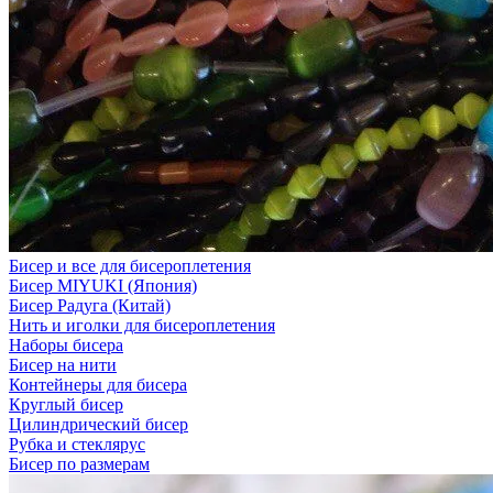
Бисер и все для бисероплетения
Бисер MIYUKI (Япония)
Бисер Радуга (Китай)
Нить и иголки для бисероплетения
Наборы бисера
Бисер на нити
Контейнеры для бисера
Круглый бисер
Цилиндрический бисер
Рубка и стеклярус
Бисер по размерам