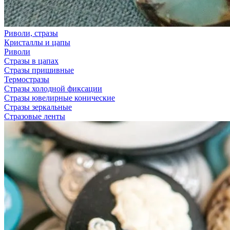
Риволи, стразы
Кристаллы и цапы
Риволи
Стразы в цапах
Стразы пришивные
Термостразы
Стразы холодной фиксации
Стразы ювелирные конические
Стразы зеркальные
Стразовые ленты