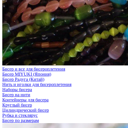
Бисер и все для бисероплетения
Бисер MIYUKI (Япония)
Бисер Радуга (Китай)
Нить и иголки для бисероплетения
Наборы бисера
Бисер на нити
Контейнеры для бисера
Круглый бисер
Цилиндрический бисер
Рубка и стеклярус
Бисер по размерам