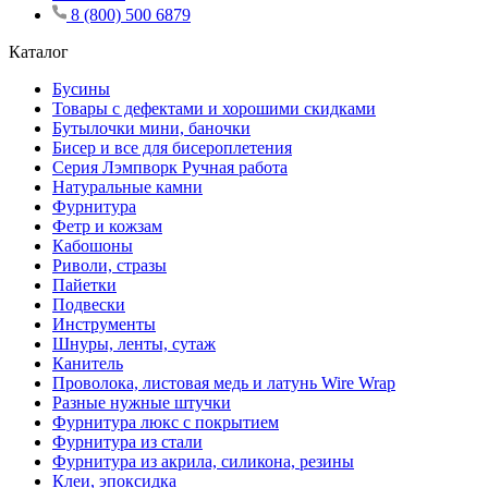
8 (800) 500 6879
Каталог
Бусины
Товары с дефектами и хорошими скидками
Бутылочки мини, баночки
Бисер и все для бисероплетения
Серия Лэмпворк Ручная работа
Натуральные камни
Фурнитура
Фетр и кожзам
Кабошоны
Риволи, стразы
Пайетки
Подвески
Инструменты
Шнуры, ленты, сутаж
Канитель
Проволока, листовая медь и латунь Wire Wrap
Разные нужные штучки
Фурнитура люкс с покрытием
Фурнитура из стали
Фурнитура из акрила, силикона, резины
Клеи, эпоксидка