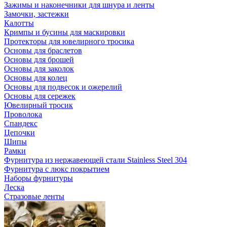
Зажимы и наконечники для шнура и ленты
Замочки, застежки
Калотты
Кримпы и бусины для маскировки
Протекторы для ювелирного тросика
Основы для браслетов
Основы для брошей
Основы для заколок
Основы для колец
Основы для подвесок и ожерелий
Основы для сережек
Ювелирный тросик
Проволока
Спандекс
Цепочки
Шипы
Рамки
Фурнитура из нержавеющей стали Stainless Steel 304
Фурнитура с люкс покрытием
Наборы фурнитуры
Леска
Стразовые ленты