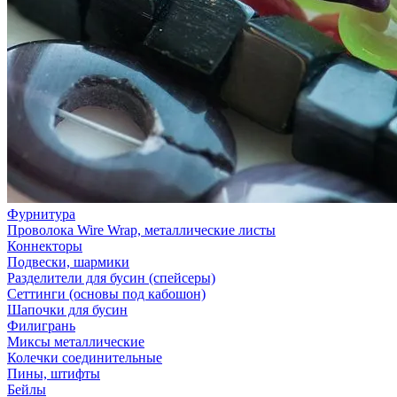
Фурнитура
Проволока Wire Wrap, металлические листы
Коннекторы
Подвески, шармики
Разделители для бусин (спейсеры)
Сеттинги (основы под кабошон)
Шапочки для бусин
Филигрань
Миксы металлические
Колечки соединительные
Пины, штифты
Бейлы