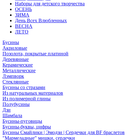
Наборы для детского творчества
ОСЕНЬ
ЗИМА
День Всех Влюбленных
ВЕСНА
ЛЕТО
Бусины
Акриловые
Позолота, покрытые платиной
Деревянные
Керамические
Металлические
Лэмпворк
Стеклянные
Бусины со стразами
Из натуральных материалов
Из полимерной глины
Полубусины
Дзи
Шамбала
Бусины-пуговицы
Бусины-буквы, цифры
Бусины Смайлики | Эмодзи | Сердечки для BF браслетов
"Мармеладные" мишки, сердечки