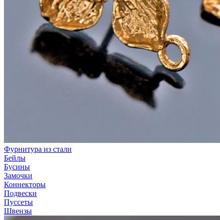
Фурнитура из стали
Бейлы
Бусины
Замочки
Коннекторы
Подвески
Пуссеты
Швензы