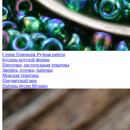
Серия Лэмпворк Ручная работа
Бусины круглой формы
Цветочки, растительная тематика
Зверята, птички, бабочки
Морская тематика
Предметный мир
Наборы бусин Мурано