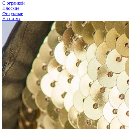
С огранкой
Плоские
Фигурные
На нитях