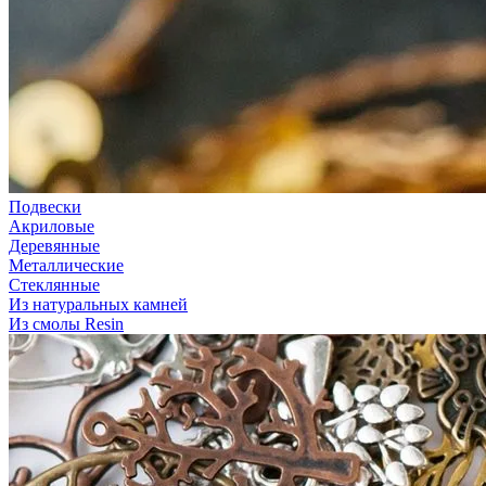
Подвески
Акриловые
Деревянные
Металлические
Стеклянные
Из натуральных камней
Из смолы Resin