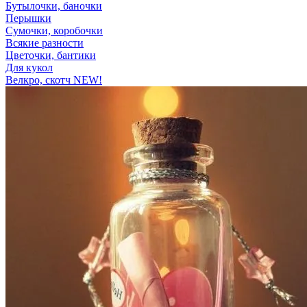
Бутылочки, баночки
Перышки
Сумочки, коробочки
Всякие разности
Цветочки, бантики
Для кукол
Велкро, скотч NEW!