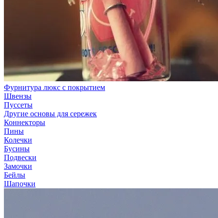
Фурнитура люкс с покрытием
Швензы
Пуссеты
Другие основы для сережек
Коннекторы
Пины
Колечки
Бусины
Подвески
Замочки
Бейлы
Шапочки