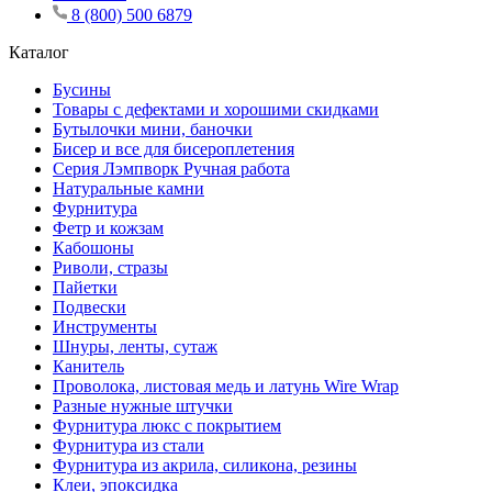
8 (800) 500 6879
Каталог
Бусины
Товары с дефектами и хорошими скидками
Бутылочки мини, баночки
Бисер и все для бисероплетения
Серия Лэмпворк Ручная работа
Натуральные камни
Фурнитура
Фетр и кожзам
Кабошоны
Риволи, стразы
Пайетки
Подвески
Инструменты
Шнуры, ленты, сутаж
Канитель
Проволока, листовая медь и латунь Wire Wrap
Разные нужные штучки
Фурнитура люкс с покрытием
Фурнитура из стали
Фурнитура из акрила, силикона, резины
Клеи, эпоксидка