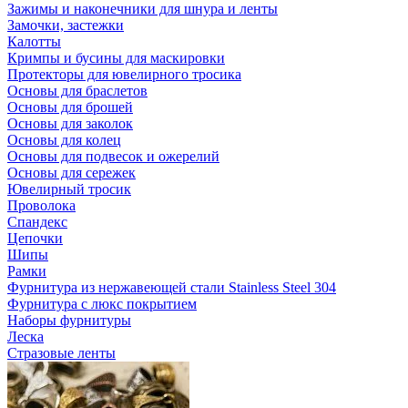
Зажимы и наконечники для шнура и ленты
Замочки, застежки
Калотты
Кримпы и бусины для маскировки
Протекторы для ювелирного тросика
Основы для браслетов
Основы для брошей
Основы для заколок
Основы для колец
Основы для подвесок и ожерелий
Основы для сережек
Ювелирный тросик
Проволока
Спандекс
Цепочки
Шипы
Рамки
Фурнитура из нержавеющей стали Stainless Steel 304
Фурнитура с люкс покрытием
Наборы фурнитуры
Леска
Стразовые ленты