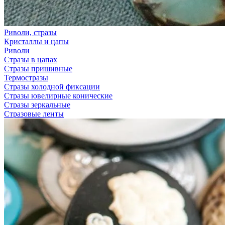
Риволи, стразы
Кристаллы и цапы
Риволи
Стразы в цапах
Стразы пришивные
Термостразы
Стразы холодной фиксации
Стразы ювелирные конические
Стразы зеркальные
Стразовые ленты