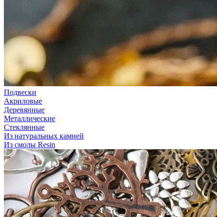
Подвески
Акриловые
Деревянные
Металлические
Стеклянные
Из натуральных камней
Из смолы Resin