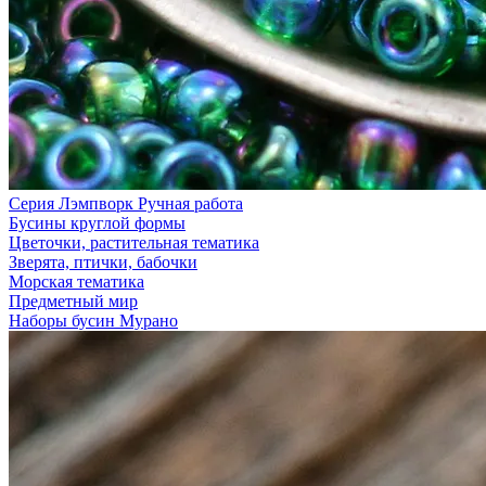
Серия Лэмпворк Ручная работа
Бусины круглой формы
Цветочки, растительная тематика
Зверята, птички, бабочки
Морская тематика
Предметный мир
Наборы бусин Мурано