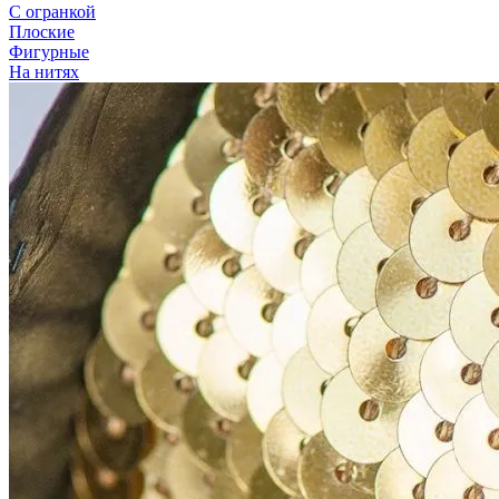
С огранкой
Плоские
Фигурные
На нитях