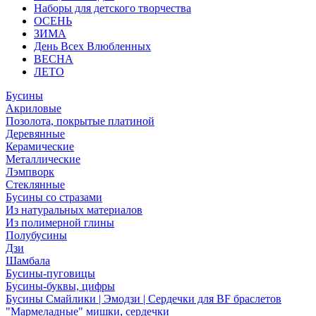
Наборы для детского творчества
ОСЕНЬ
ЗИМА
День Всех Влюбленных
ВЕСНА
ЛЕТО
Бусины
Акриловые
Позолота, покрытые платиной
Деревянные
Керамические
Металлические
Лэмпворк
Стеклянные
Бусины со стразами
Из натуральных материалов
Из полимерной глины
Полубусины
Дзи
Шамбала
Бусины-пуговицы
Бусины-буквы, цифры
Бусины Смайлики | Эмодзи | Сердечки для BF браслетов
"Мармеладные" мишки, сердечки