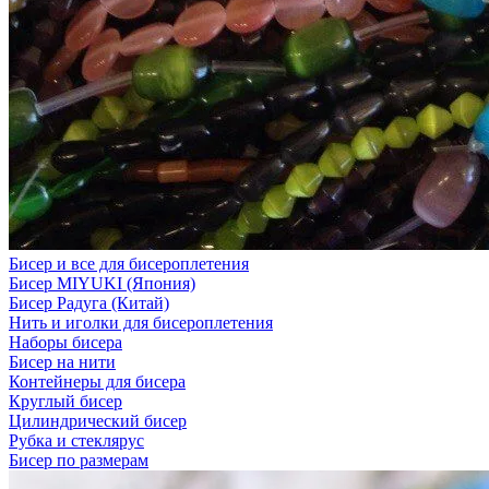
Бисер и все для бисероплетения
Бисер MIYUKI (Япония)
Бисер Радуга (Китай)
Нить и иголки для бисероплетения
Наборы бисера
Бисер на нити
Контейнеры для бисера
Круглый бисер
Цилиндрический бисер
Рубка и стеклярус
Бисер по размерам