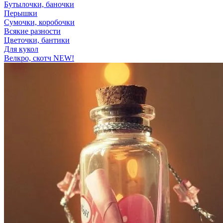
Бутылочки, баночки
Перышки
Сумочки, коробочки
Всякие разности
Цветочки, бантики
Для кукол
Велкро, скотч NEW!