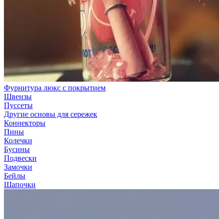
Фурнитура люкс с покрытием
Швензы
Пуссеты
Другие основы для сережек
Коннекторы
Пины
Колечки
Бусины
Подвески
Замочки
Бейлы
Шапочки