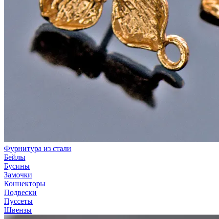
Фурнитура из стали
Бейлы
Бусины
Замочки
Коннекторы
Подвески
Пуссеты
Швензы