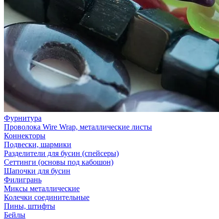
Фурнитура
Проволока Wire Wrap, металлические листы
Коннекторы
Подвески, шармики
Разделители для бусин (спейсеры)
Сеттинги (основы под кабошон)
Шапочки для бусин
Филигрань
Миксы металлические
Колечки соединительные
Пины, штифты
Бейлы