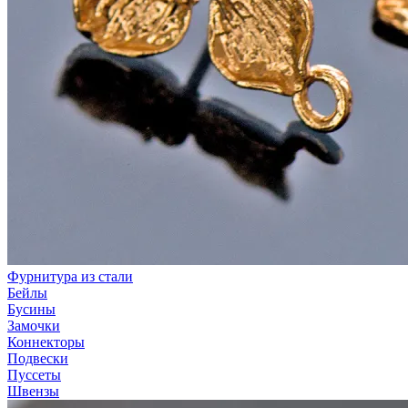
Фурнитура из стали
Бейлы
Бусины
Замочки
Коннекторы
Подвески
Пуссеты
Швензы