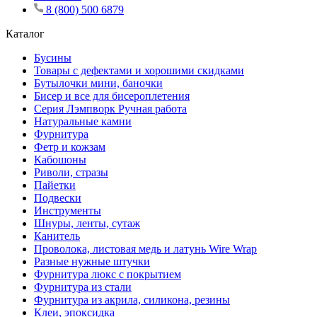
8 (800) 500 6879
Каталог
Бусины
Товары с дефектами и хорошими скидками
Бутылочки мини, баночки
Бисер и все для бисероплетения
Серия Лэмпворк Ручная работа
Натуральные камни
Фурнитура
Фетр и кожзам
Кабошоны
Риволи, стразы
Пайетки
Подвески
Инструменты
Шнуры, ленты, сутаж
Канитель
Проволока, листовая медь и латунь Wire Wrap
Разные нужные штучки
Фурнитура люкс с покрытием
Фурнитура из стали
Фурнитура из акрила, силикона, резины
Клеи, эпоксидка