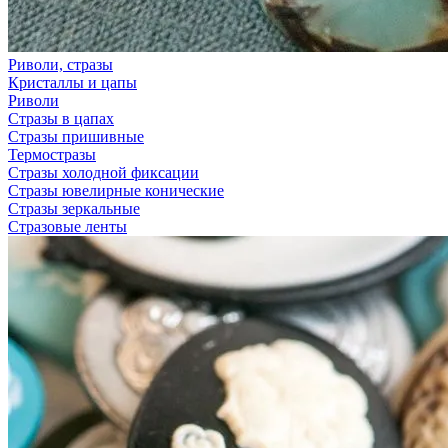
Риволи, стразы
Кристаллы и цапы
Риволи
Стразы в цапах
Стразы пришивные
Термостразы
Стразы холодной фиксации
Стразы ювелирные конические
Стразы зеркальные
Стразовые ленты