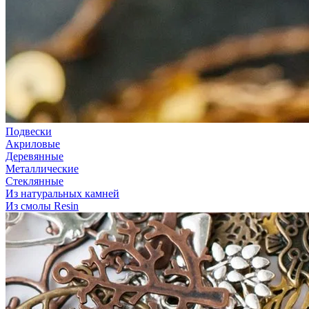
Подвески
Акриловые
Деревянные
Металлические
Стеклянные
Из натуральных камней
Из смолы Resin