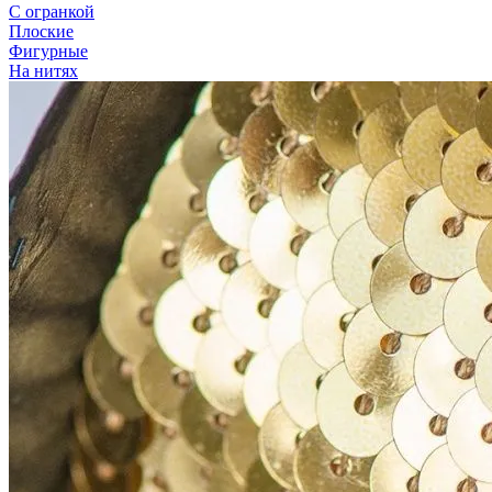
С огранкой
Плоские
Фигурные
На нитях