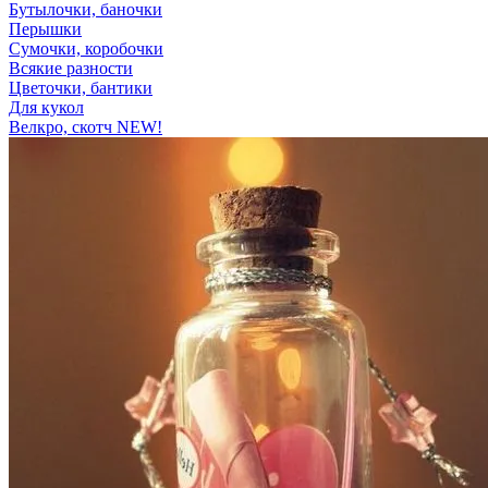
Бутылочки, баночки
Перышки
Сумочки, коробочки
Всякие разности
Цветочки, бантики
Для кукол
Велкро, скотч NEW!