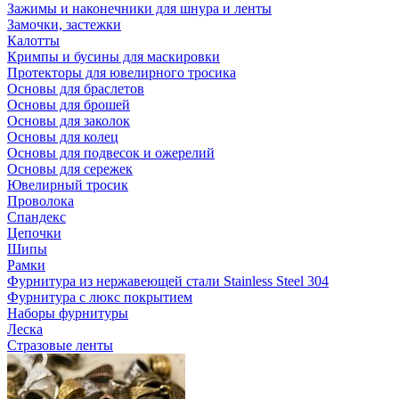
Зажимы и наконечники для шнура и ленты
Замочки, застежки
Калотты
Кримпы и бусины для маскировки
Протекторы для ювелирного тросика
Основы для браслетов
Основы для брошей
Основы для заколок
Основы для колец
Основы для подвесок и ожерелий
Основы для сережек
Ювелирный тросик
Проволока
Спандекс
Цепочки
Шипы
Рамки
Фурнитура из нержавеющей стали Stainless Steel 304
Фурнитура с люкс покрытием
Наборы фурнитуры
Леска
Стразовые ленты