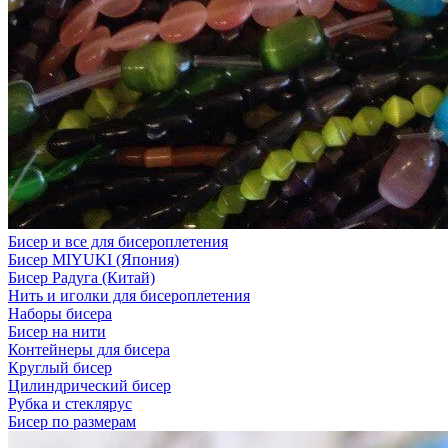
Бисер и все для бисероплетения
Бисер MIYUKI (Япония)
Бисер Радуга (Китай)
Нить и иголки для бисероплетения
Наборы бисера
Бисер на нити
Контейнеры для бисера
Круглый бисер
Цилиндрический бисер
Рубка и стеклярус
Бисер по размерам