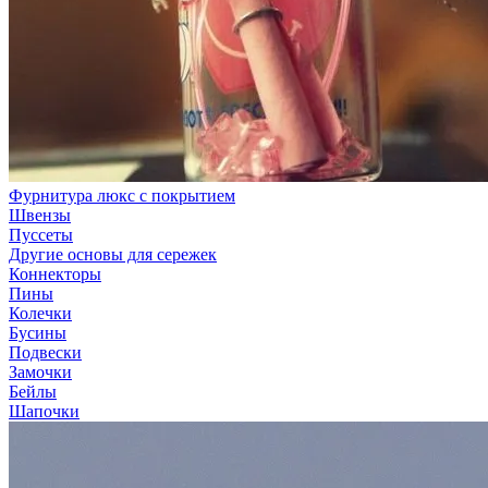
Фурнитура люкс с покрытием
Швензы
Пуссеты
Другие основы для сережек
Коннекторы
Пины
Колечки
Бусины
Подвески
Замочки
Бейлы
Шапочки