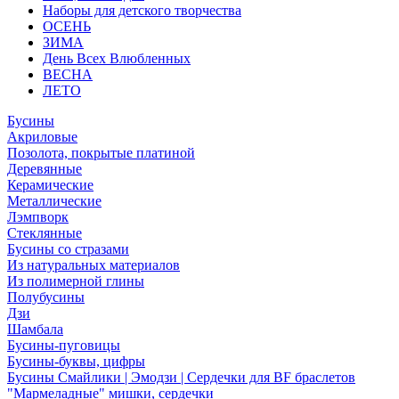
Наборы для детского творчества
ОСЕНЬ
ЗИМА
День Всех Влюбленных
ВЕСНА
ЛЕТО
Бусины
Акриловые
Позолота, покрытые платиной
Деревянные
Керамические
Металлические
Лэмпворк
Стеклянные
Бусины со стразами
Из натуральных материалов
Из полимерной глины
Полубусины
Дзи
Шамбала
Бусины-пуговицы
Бусины-буквы, цифры
Бусины Смайлики | Эмодзи | Сердечки для BF браслетов
"Мармеладные" мишки, сердечки