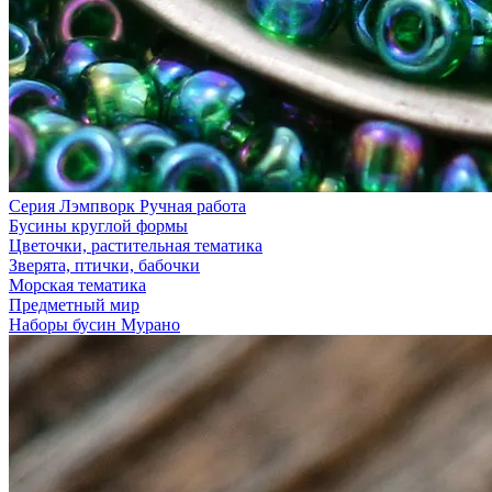
Серия Лэмпворк Ручная работа
Бусины круглой формы
Цветочки, растительная тематика
Зверята, птички, бабочки
Морская тематика
Предметный мир
Наборы бусин Мурано