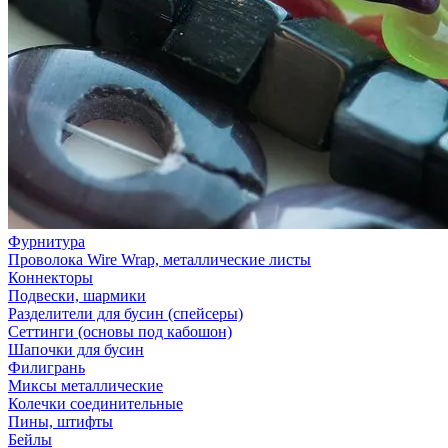
Фурнитура
Проволока Wire Wrap, металлические листы
Коннекторы
Подвески, шармики
Разделители для бусин (спейсеры)
Сеттинги (основы под кабошон)
Шапочки для бусин
Филигрань
Миксы металлические
Колечки соединительные
Пины, штифты
Бейлы