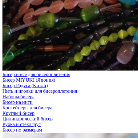
Бисер и все для бисероплетения
Бисер MIYUKI (Япония)
Бисер Радуга (Китай)
Нить и иголки для бисероплетения
Наборы бисера
Бисер на нити
Контейнеры для бисера
Круглый бисер
Цилиндрический бисер
Рубка и стеклярус
Бисер по размерам