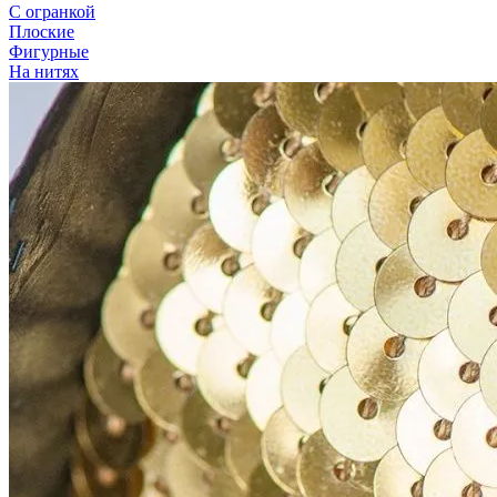
С огранкой
Плоские
Фигурные
На нитях