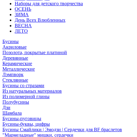
Наборы для детского творчества
ОСЕНЬ
ЗИМА
День Всех Влюбленных
ВЕСНА
ЛЕТО
Бусины
Акриловые
Позолота, покрытые платиной
Деревянные
Керамические
Металлические
Лэмпворк
Стеклянные
Бусины со стразами
Из натуральных материалов
Из полимерной глины
Полубусины
Дзи
Шамбала
Бусины-пуговицы
Бусины-буквы, цифры
Бусины Смайлики | Эмодзи | Сердечки для BF браслетов
"Мармеладные" мишки, сердечки