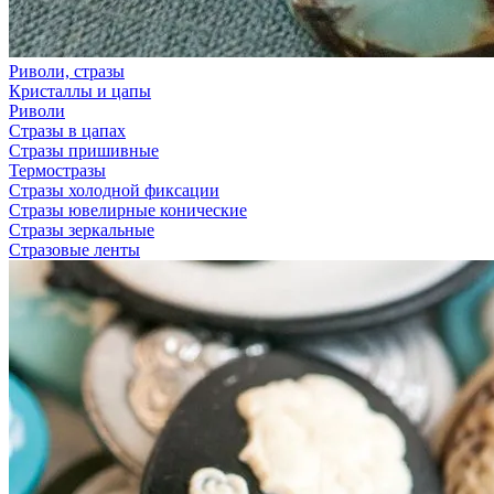
Риволи, стразы
Кристаллы и цапы
Риволи
Стразы в цапах
Стразы пришивные
Термостразы
Стразы холодной фиксации
Стразы ювелирные конические
Стразы зеркальные
Стразовые ленты