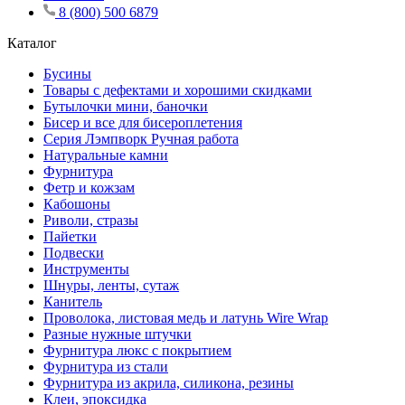
8 (800) 500 6879
Каталог
Бусины
Товары с дефектами и хорошими скидками
Бутылочки мини, баночки
Бисер и все для бисероплетения
Серия Лэмпворк Ручная работа
Натуральные камни
Фурнитура
Фетр и кожзам
Кабошоны
Риволи, стразы
Пайетки
Подвески
Инструменты
Шнуры, ленты, сутаж
Канитель
Проволока, листовая медь и латунь Wire Wrap
Разные нужные штучки
Фурнитура люкс с покрытием
Фурнитура из стали
Фурнитура из акрила, силикона, резины
Клеи, эпоксидка