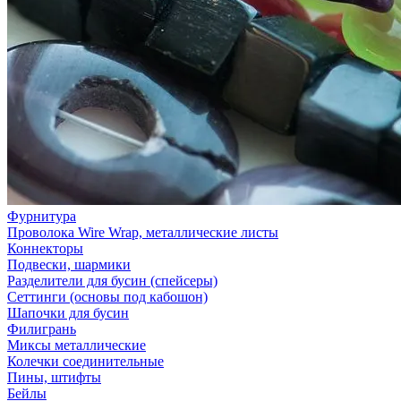
Фурнитура
Проволока Wire Wrap, металлические листы
Коннекторы
Подвески, шармики
Разделители для бусин (спейсеры)
Сеттинги (основы под кабошон)
Шапочки для бусин
Филигрань
Миксы металлические
Колечки соединительные
Пины, штифты
Бейлы