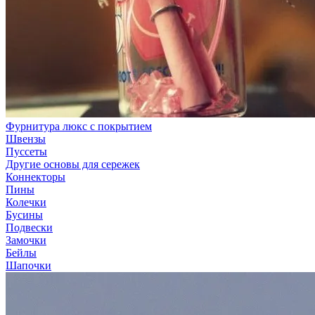
Фурнитура люкс с покрытием
Швензы
Пуссеты
Другие основы для сережек
Коннекторы
Пины
Колечки
Бусины
Подвески
Замочки
Бейлы
Шапочки