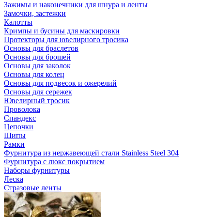
Зажимы и наконечники для шнура и ленты
Замочки, застежки
Калотты
Кримпы и бусины для маскировки
Протекторы для ювелирного тросика
Основы для браслетов
Основы для брошей
Основы для заколок
Основы для колец
Основы для подвесок и ожерелий
Основы для сережек
Ювелирный тросик
Проволока
Спандекс
Цепочки
Шипы
Рамки
Фурнитура из нержавеющей стали Stainless Steel 304
Фурнитура с люкс покрытием
Наборы фурнитуры
Леска
Стразовые ленты