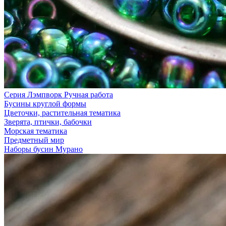
Серия Лэмпворк Ручная работа
Бусины круглой формы
Цветочки, растительная тематика
Зверята, птички, бабочки
Морская тематика
Предметный мир
Наборы бусин Мурано