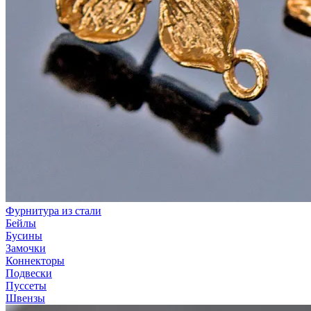
Фурнитура из стали
Бейлы
Бусины
Замочки
Коннекторы
Подвески
Пуссеты
Швензы