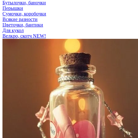
Бутылочки, баночки
Перышки
Сумочки, коробочки
Всякие разности
Цветочки, бантики
Для кукол
Велкро, скотч NEW!