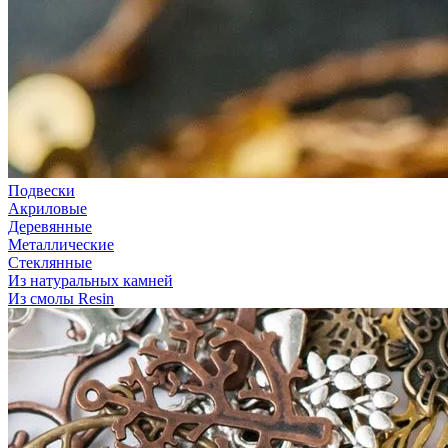
Подвески
Акриловые
Деревянные
Металлические
Стеклянные
Из натуральных камней
Из смолы Resin