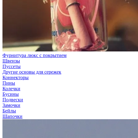
Фурнитура люкс с покрытием
Швензы
Пуссеты
Другие основы для сережек
Коннекторы
Пины
Колечки
Бусины
Подвески
Замочки
Бейлы
Шапочки