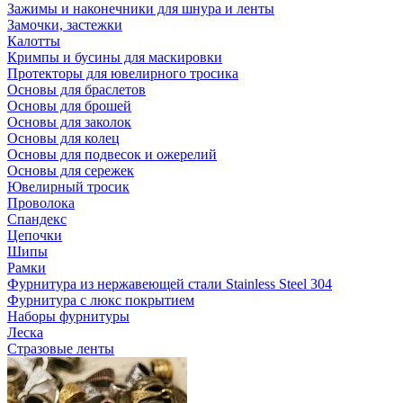
Зажимы и наконечники для шнура и ленты
Замочки, застежки
Калотты
Кримпы и бусины для маскировки
Протекторы для ювелирного тросика
Основы для браслетов
Основы для брошей
Основы для заколок
Основы для колец
Основы для подвесок и ожерелий
Основы для сережек
Ювелирный тросик
Проволока
Спандекс
Цепочки
Шипы
Рамки
Фурнитура из нержавеющей стали Stainless Steel 304
Фурнитура с люкс покрытием
Наборы фурнитуры
Леска
Стразовые ленты