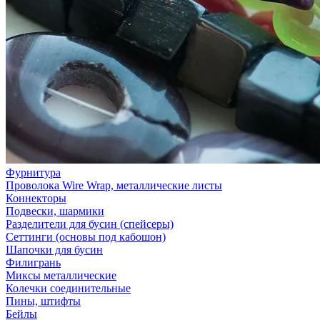
Фурнитура
Проволока Wire Wrap, металлические листы
Коннекторы
Подвески, шармики
Разделители для бусин (спейсеры)
Сеттинги (основы под кабошон)
Шапочки для бусин
Филигрань
Миксы металлические
Колечки соединительные
Пины, штифты
Бейлы