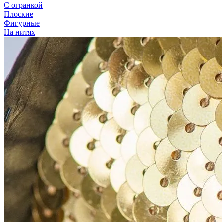
С огранкой
Плоские
Фигурные
На нитях