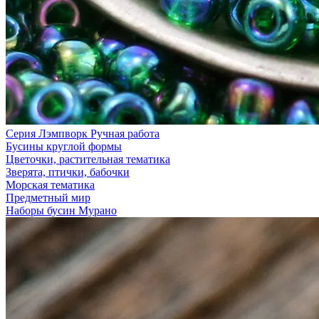
Серия Лэмпворк Ручная работа
Бусины круглой формы
Цветочки, растительная тематика
Зверята, птички, бабочки
Морская тематика
Предметный мир
Наборы бусин Мурано