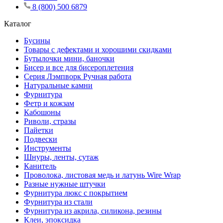
8 (800) 500 6879
Каталог
Бусины
Товары с дефектами и хорошими скидками
Бутылочки мини, баночки
Бисер и все для бисероплетения
Серия Лэмпворк Ручная работа
Натуральные камни
Фурнитура
Фетр и кожзам
Кабошоны
Риволи, стразы
Пайетки
Подвески
Инструменты
Шнуры, ленты, сутаж
Канитель
Проволока, листовая медь и латунь Wire Wrap
Разные нужные штучки
Фурнитура люкс с покрытием
Фурнитура из стали
Фурнитура из акрила, силикона, резины
Клеи, эпоксидка