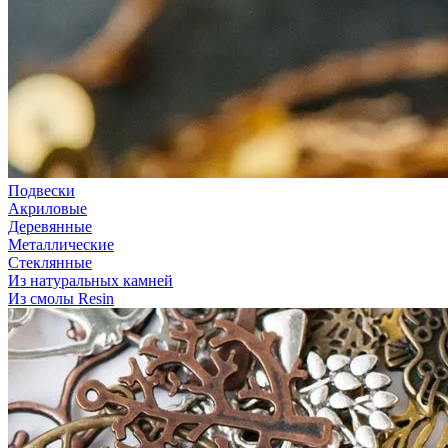
Подвески
Акриловые
Деревянные
Металлические
Стеклянные
Из натуральных камней
Из смолы Resin