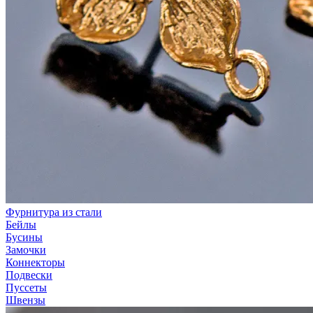
Фурнитура из стали
Бейлы
Бусины
Замочки
Коннекторы
Подвески
Пуссеты
Швензы