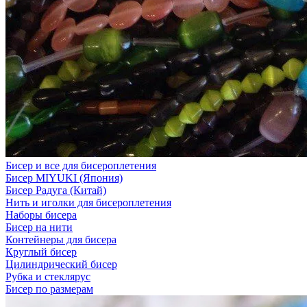
Бисер и все для бисероплетения
Бисер MIYUKI (Япония)
Бисер Радуга (Китай)
Нить и иголки для бисероплетения
Наборы бисера
Бисер на нити
Контейнеры для бисера
Круглый бисер
Цилиндрический бисер
Рубка и стеклярус
Бисер по размерам