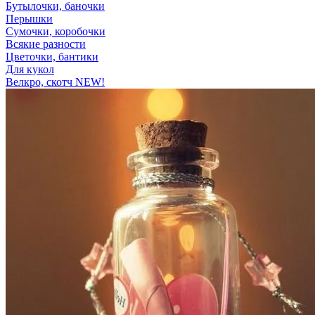
Бутылочки, баночки
Перышки
Сумочки, коробочки
Всякие разности
Цветочки, бантики
Для кукол
Велкро, скотч NEW!