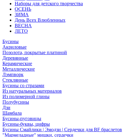
Наборы для детского творчества
ОСЕНЬ
ЗИМА
День Всех Влюбленных
ВЕСНА
ЛЕТО
Бусины
Акриловые
Позолота, покрытые платиной
Деревянные
Керамические
Металлические
Лэмпворк
Стеклянные
Бусины со стразами
Из натуральных материалов
Из полимерной глины
Полубусины
Дзи
Шамбала
Бусины-пуговицы
Бусины-буквы, цифры
Бусины Смайлики | Эмодзи | Сердечки для BF браслетов
"Мармеладные" мишки, сердечки