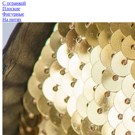
С огранкой
Плоские
Фигурные
На нитях