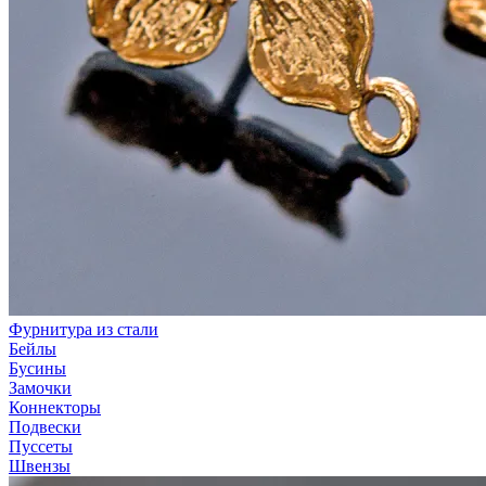
Фурнитура из стали
Бейлы
Бусины
Замочки
Коннекторы
Подвески
Пуссеты
Швензы