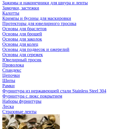
Зажимы и наконечники для шнура и ленты
Замочки, застежки
Калотты
Кримпы и бусины для маскировки
Протекторы для ювелирного тросика
Основы для браслетов
Основы для брошей
Основы для заколок
Основы для колец
Основы для подвесок и ожерелий
Основы для сережек
Ювелирный тросик
Проволока
Спандекс
Цепочки
Шипы
Рамки
Фурнитура из нержавеющей стали Stainless Steel 304
Фурнитура с люкс покрытием
Наборы фурнитуры
Леска
Стразовые ленты