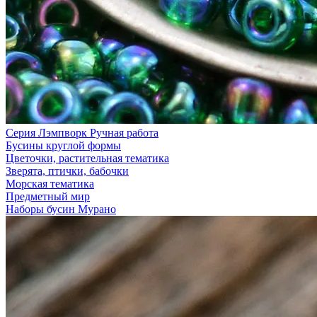
Серия Лэмпворк Ручная работа
Бусины круглой формы
Цветочки, растительная тематика
Зверята, птички, бабочки
Морская тематика
Предметный мир
Наборы бусин Мурано