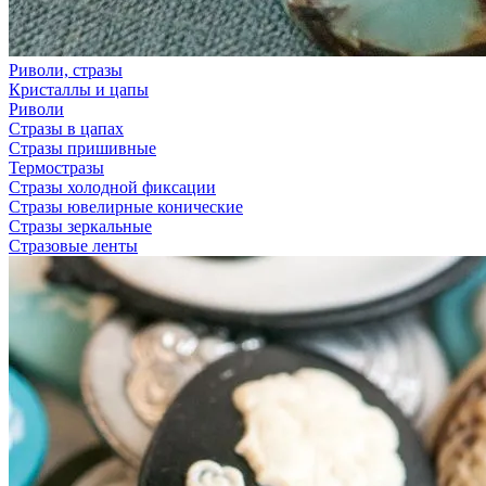
Риволи, стразы
Кристаллы и цапы
Риволи
Стразы в цапах
Стразы пришивные
Термостразы
Стразы холодной фиксации
Стразы ювелирные конические
Стразы зеркальные
Стразовые ленты