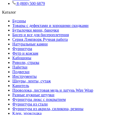
8 (800) 500 6879
Каталог
Бусины
Товары с дефектами и хорошими скидками
Бутылочки мини, баночки
Бисер и все для бисероплетения
Серия Лэмпворк Ручная работа
Натуральные камни
Фурнитура
Фетр и кожзам
Кабошоны
Риволи, стразы
Пайетки
Подвески
Инструменты
Шнуры, ленты, сутаж
Канитель
Проволока, листовая медь и латунь Wire Wrap
Разные нужные штучки
Фурнитура люкс с покрытием
Фурнитура из стали
Фурнитура из акрила, силикона, резины
Клеи, эпоксидка