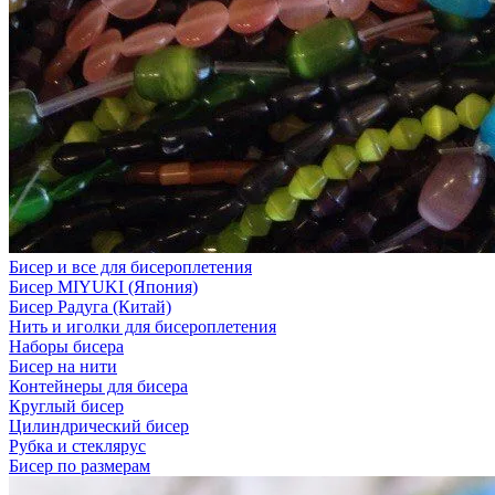
Бисер и все для бисероплетения
Бисер MIYUKI (Япония)
Бисер Радуга (Китай)
Нить и иголки для бисероплетения
Наборы бисера
Бисер на нити
Контейнеры для бисера
Круглый бисер
Цилиндрический бисер
Рубка и стеклярус
Бисер по размерам