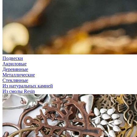
Подвески
Акриловые
Деревянные
Металлические
Стеклянные
Из натуральных камней
Из смолы Resin