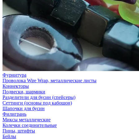
Фурнитура
Проволока Wire Wrap, металлические листы
Коннекторы
Подвески, шармики
Разделители для бусин (спейсеры)
Сеттинги (основы под кабошон)
Шапочки для бусин
Филигрань
Миксы металлические
Колечки соединительные
Пины, штифты
Бейлы