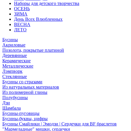
Наборы для детского творчества
ОСЕНЬ
ЗИМА
День Всех Влюбленных
ВЕСНА
ЛЕТО
Бусины
Акриловые
Позолота, покрытые платиной
Деревянные
Керамические
Металлические
Лэмпворк
Стеклянные
Бусины со стразами
Из натуральных материалов
Из полимерной глины
Полубусины
Дзи
Шамбала
Бусины-пуговицы
Бусины-буквы, цифры
Бусины Смайлики | Эмодзи | Сердечки для BF браслетов
"Мармеладные" мишки, сердечки