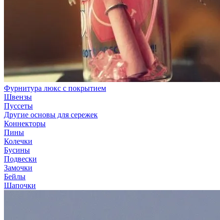
Фурнитура люкс с покрытием
Швензы
Пуссеты
Другие основы для сережек
Коннекторы
Пины
Колечки
Бусины
Подвески
Замочки
Бейлы
Шапочки