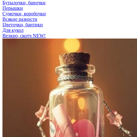
Бутылочки, баночки
Перышки
Сумочки, коробочки
Всякие разности
Цветочки, бантики
Для кукол
Велкро, скотч NEW!