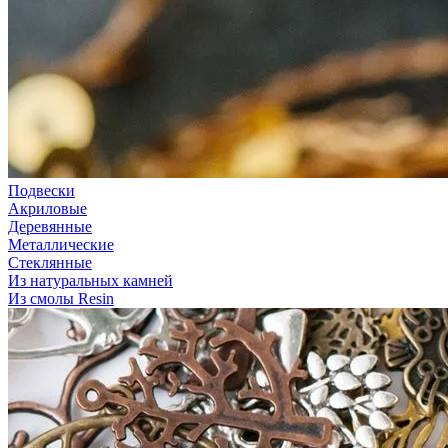
Подвески
Акриловые
Деревянные
Металлические
Стеклянные
Из натуральных камней
Из смолы Resin