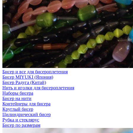
Бисер и все для бисероплетения
Бисер MIYUKI (Япония)
Бисер Радуга (Китай)
Нить и иголки для бисероплетения
Наборы бисера
Бисер на нити
Контейнеры для бисера
Круглый бисер
Цилиндрический бисер
Рубка и стеклярус
Бисер по размерам