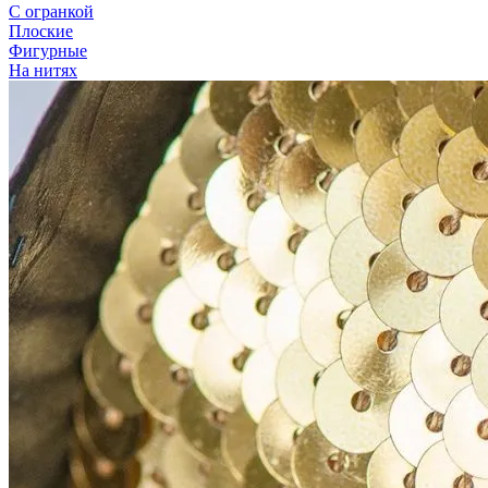
С огранкой
Плоские
Фигурные
На нитях