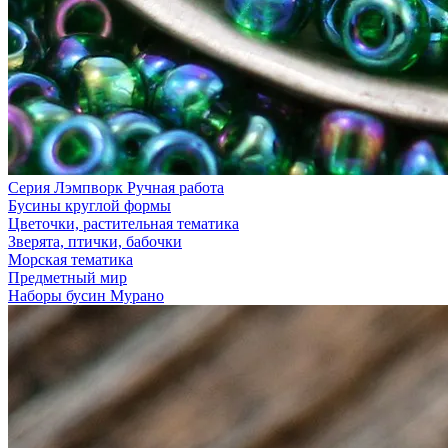
Серия Лэмпворк Ручная работа
Бусины круглой формы
Цветочки, растительная тематика
Зверята, птички, бабочки
Морская тематика
Предметный мир
Наборы бусин Мурано