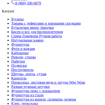
8 (800) 500 6879
Каталог
Бусины
Товары с дефектами и хорошими скидками
Бутылочки мини, баночки
Бисер и все для бисероплетения
Серия Лэмпворк Ручная работа
Натуральные камни
Фурнитура
Фетр и кожзам
Кабошоны
Риволи, стразы
Пайетки
Подвески
Инструменты
Шнуры, ленты, сутаж
Канитель
Проволока, листовая медь и латунь Wire Wrap
Разные нужные штучки
Фурнитура люкс с покрытием
Фурнитура из стали
Фурнитура из акрила, силикона, резины
Клеи, эпоксидка