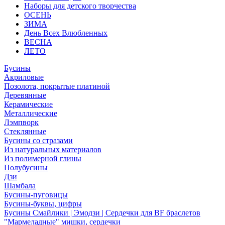
Наборы для детского творчества
ОСЕНЬ
ЗИМА
День Всех Влюбленных
ВЕСНА
ЛЕТО
Бусины
Акриловые
Позолота, покрытые платиной
Деревянные
Керамические
Металлические
Лэмпворк
Стеклянные
Бусины со стразами
Из натуральных материалов
Из полимерной глины
Полубусины
Дзи
Шамбала
Бусины-пуговицы
Бусины-буквы, цифры
Бусины Смайлики | Эмодзи | Сердечки для BF браслетов
"Мармеладные" мишки, сердечки