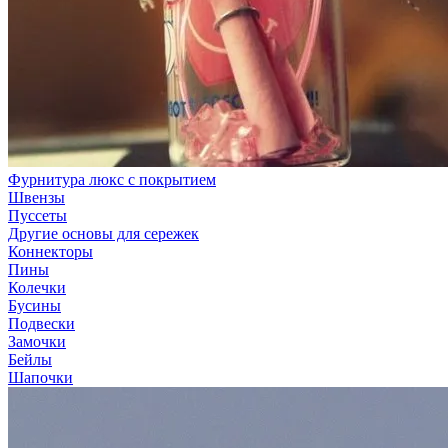
Фурнитура люкс с покрытием
Швензы
Пуссеты
Другие основы для сережек
Коннекторы
Пины
Колечки
Бусины
Подвески
Замочки
Бейлы
Шапочки