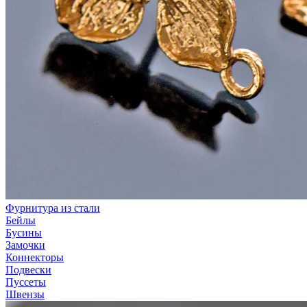
Фурнитура из стали
Бейлы
Бусины
Замочки
Коннекторы
Подвески
Пуссеты
Швензы