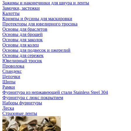
Зажимы и наконечники для шнура и ленты
Замочки, застежки
Калотты
Кримпы и бусины для маскировки
Протекторы для ювелирного тросика
Основы для браслетов
Основы для брошей
Основы для заколок
Основы для колец
Основы для подвесок и ожерелий
Основы для сережек
Ювелирный тросик
Проволока
Спандекс
Цепочки
Шипы
Рамки
Фурнитура из нержавеющей стали Stainless Steel 304
Фурнитура с люкс покрытием
Наборы фурнитуры
Леска
Стразовые ленты