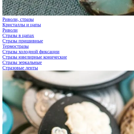
Риволи, стразы
Кристаллы и цапы
Риволи
Стразы в цапах
Стразы пришивные
Термостразы
Стразы холодной фиксации
Стразы ювелирные конические
Стразы зеркальные
Стразовые ленты