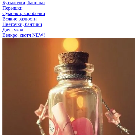
Бутылочки, баночки
Перышки
Сумочки, коробочки
Всякие разности
Цветочки, бантики
Для кукол
Велкро, скотч NEW!