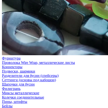
Фурнитура
Проволока Wire Wrap, металлические листы
Коннекторы
Подвески, шармики
Разделители для бусин (спейсеры)
Сеттинги (основы под кабошон)
Шапочки для бусин
Филигрань
Миксы металлические
Колечки соединительные
Пины, штифты
Бейлы