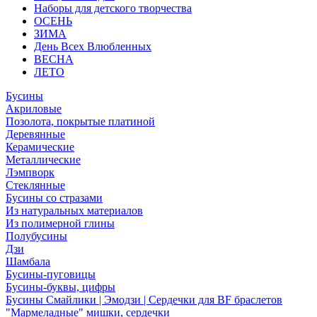
Наборы для детского творчества
ОСЕНЬ
ЗИМА
День Всех Влюбленных
ВЕСНА
ЛЕТО
Бусины
Акриловые
Позолота, покрытые платиной
Деревянные
Керамические
Металлические
Лэмпворк
Стеклянные
Бусины со стразами
Из натуральных материалов
Из полимерной глины
Полубусины
Дзи
Шамбала
Бусины-пуговицы
Бусины-буквы, цифры
Бусины Смайлики | Эмодзи | Сердечки для BF браслетов
"Мармеладные" мишки, сердечки