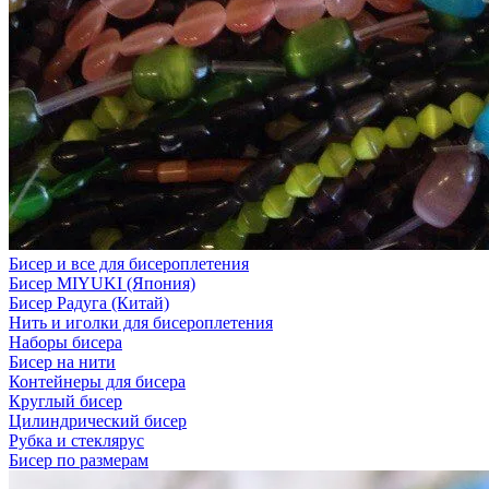
Бисер и все для бисероплетения
Бисер MIYUKI (Япония)
Бисер Радуга (Китай)
Нить и иголки для бисероплетения
Наборы бисера
Бисер на нити
Контейнеры для бисера
Круглый бисер
Цилиндрический бисер
Рубка и стеклярус
Бисер по размерам