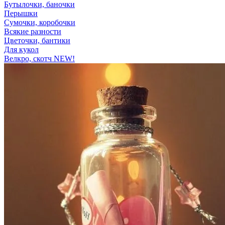
Бутылочки, баночки
Перышки
Сумочки, коробочки
Всякие разности
Цветочки, бантики
Для кукол
Велкро, скотч NEW!