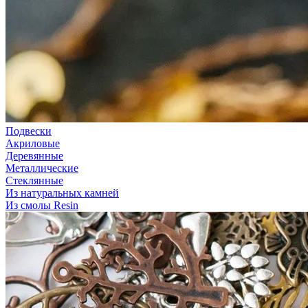
Подвески
Акриловые
Деревянные
Металлические
Стеклянные
Из натуральных камней
Из смолы Resin