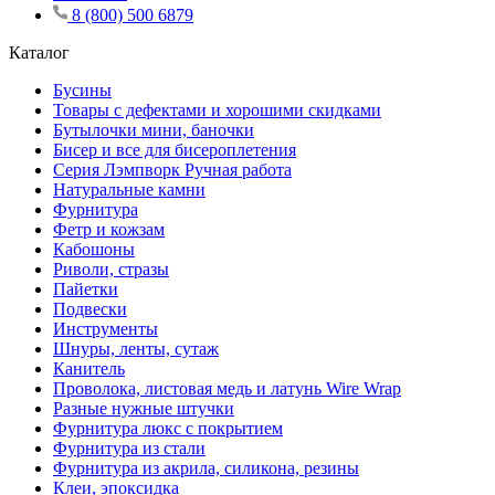
8 (800) 500 6879
Каталог
Бусины
Товары с дефектами и хорошими скидками
Бутылочки мини, баночки
Бисер и все для бисероплетения
Серия Лэмпворк Ручная работа
Натуральные камни
Фурнитура
Фетр и кожзам
Кабошоны
Риволи, стразы
Пайетки
Подвески
Инструменты
Шнуры, ленты, сутаж
Канитель
Проволока, листовая медь и латунь Wire Wrap
Разные нужные штучки
Фурнитура люкс с покрытием
Фурнитура из стали
Фурнитура из акрила, силикона, резины
Клеи, эпоксидка