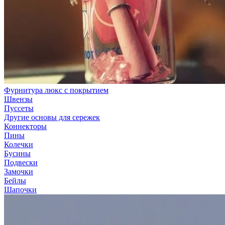
Фурнитура люкс с покрытием
Швензы
Пуссеты
Другие основы для сережек
Коннекторы
Пины
Колечки
Бусины
Подвески
Замочки
Бейлы
Шапочки