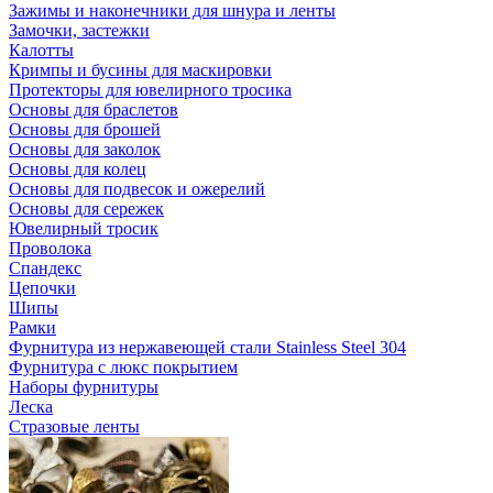
Зажимы и наконечники для шнура и ленты
Замочки, застежки
Калотты
Кримпы и бусины для маскировки
Протекторы для ювелирного тросика
Основы для браслетов
Основы для брошей
Основы для заколок
Основы для колец
Основы для подвесок и ожерелий
Основы для сережек
Ювелирный тросик
Проволока
Спандекс
Цепочки
Шипы
Рамки
Фурнитура из нержавеющей стали Stainless Steel 304
Фурнитура с люкс покрытием
Наборы фурнитуры
Леска
Стразовые ленты