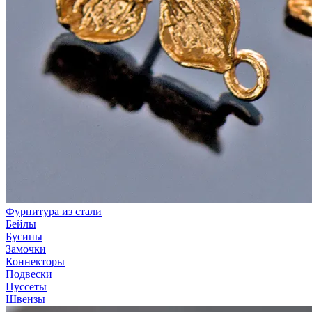
Фурнитура из стали
Бейлы
Бусины
Замочки
Коннекторы
Подвески
Пуссеты
Швензы