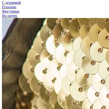
С огранкой
Плоские
Фигурные
На нитях