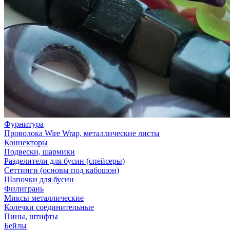
Фурнитура
Проволока Wire Wrap, металлические листы
Коннекторы
Подвески, шармики
Разделители для бусин (спейсеры)
Сеттинги (основы под кабошон)
Шапочки для бусин
Филигрань
Миксы металлические
Колечки соединительные
Пины, штифты
Бейлы