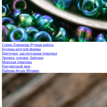
Серия Лэмпворк Ручная работа
Бусины круглой формы
Цветочки, растительная тематика
Зверята, птички, бабочки
Морская тематика
Предметный мир
Наборы бусин Мурано