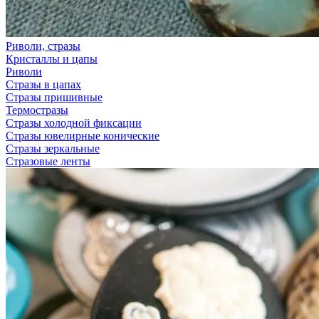
Риволи, стразы
Кристаллы и цапы
Риволи
Стразы в цапах
Стразы пришивные
Термостразы
Стразы холодной фиксации
Стразы ювелирные конические
Стразы зеркальные
Стразовые ленты