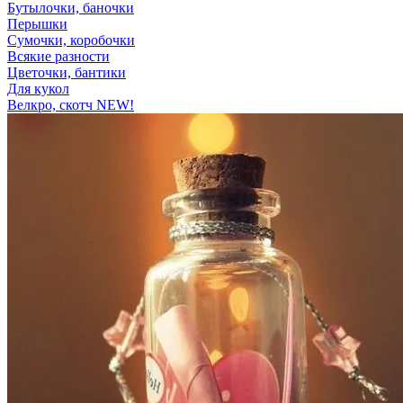
Бутылочки, баночки
Перышки
Сумочки, коробочки
Всякие разности
Цветочки, бантики
Для кукол
Велкро, скотч NEW!