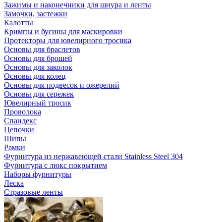
Зажимы и наконечники для шнура и ленты
Замочки, застежки
Калотты
Кримпы и бусины для маскировки
Протекторы для ювелирного тросика
Основы для браслетов
Основы для брошей
Основы для заколок
Основы для колец
Основы для подвесок и ожерелий
Основы для сережек
Ювелирный тросик
Проволока
Спандекс
Цепочки
Шипы
Рамки
Фурнитура из нержавеющей стали Stainless Steel 304
Фурнитура с люкс покрытием
Наборы фурнитуры
Леска
Стразовые ленты