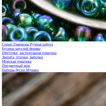
Серия Лэмпворк Ручная работа
Бусины круглой формы
Цветочки, растительная тематика
Зверята, птички, бабочки
Морская тематика
Предметный мир
Наборы бусин Мурано