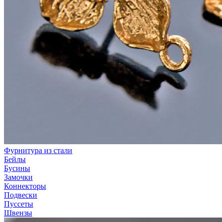
Фурнитура из стали
Бейлы
Бусины
Замочки
Коннекторы
Подвески
Пуссеты
Швензы