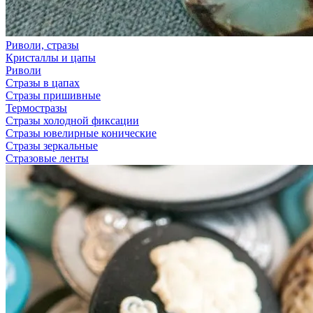
Риволи, стразы
Кристаллы и цапы
Риволи
Стразы в цапах
Стразы пришивные
Термостразы
Стразы холодной фиксации
Стразы ювелирные конические
Стразы зеркальные
Стразовые ленты