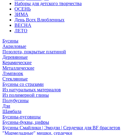
Наборы для детского творчества
ОСЕНЬ
ЗИМА
День Всех Влюбленных
ВЕСНА
ЛЕТО
Бусины
Акриловые
Позолота, покрытые платиной
Деревянные
Керамические
Металлические
Лэмпворк
Стеклянные
Бусины со стразами
Из натуральных материалов
Из полимерной глины
Полубусины
Дзи
Шамбала
Бусины-пуговицы
Бусины-буквы, цифры
Бусины Смайлики | Эмодзи | Сердечки для BF браслетов
"Мармеладные" мишки, сердечки