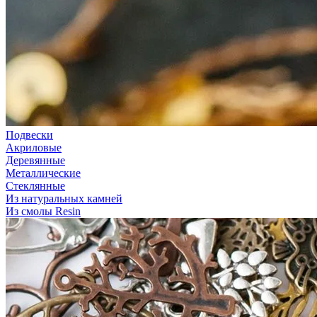
Подвески
Акриловые
Деревянные
Металлические
Стеклянные
Из натуральных камней
Из смолы Resin