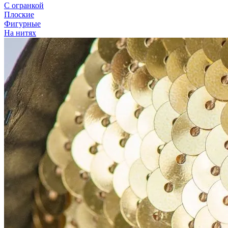
С огранкой
Плоские
Фигурные
На нитях