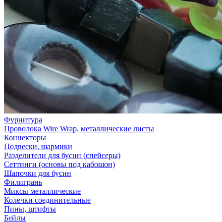
Фурнитура
Проволока Wire Wrap, металлические листы
Коннекторы
Подвески, шармики
Разделители для бусин (спейсеры)
Сеттинги (основы под кабошон)
Шапочки для бусин
Филигрань
Миксы металлические
Колечки соединительные
Пины, штифты
Бейлы