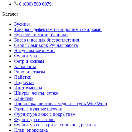
8 (800) 500 6879
Каталог
Бусины
Товары с дефектами и хорошими скидками
Бутылочки мини, баночки
Бисер и все для бисероплетения
Серия Лэмпворк Ручная работа
Натуральные камни
Фурнитура
Фетр и кожзам
Кабошоны
Риволи, стразы
Пайетки
Подвески
Инструменты
Шнуры, ленты, сутаж
Канитель
Проволока, листовая медь и латунь Wire Wrap
Разные нужные штучки
Фурнитура люкс с покрытием
Фурнитура из стали
Фурнитура из акрила, силикона, резины
Клеи, эпоксидка