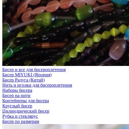
Бисер и все для бисероплетения
Бисер MIYUKI (Япония)
Бисер Радуга (Китай)
Нить и иголки для бисероплетения
Наборы бисера
Бисер на нити
Контейнеры для бисера
Круглый бисер
Цилиндрический бисер
Рубка и стеклярус
Бисер по размерам