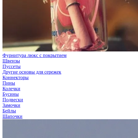
Фурнитура люкс с покрытием
Швензы
Пуссеты
Другие основы для сережек
Коннекторы
Пины
Колечки
Бусины
Подвески
Замочки
Бейлы
Шапочки