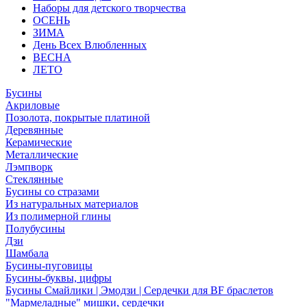
Наборы для детского творчества
ОСЕНЬ
ЗИМА
День Всех Влюбленных
ВЕСНА
ЛЕТО
Бусины
Акриловые
Позолота, покрытые платиной
Деревянные
Керамические
Металлические
Лэмпворк
Стеклянные
Бусины со стразами
Из натуральных материалов
Из полимерной глины
Полубусины
Дзи
Шамбала
Бусины-пуговицы
Бусины-буквы, цифры
Бусины Смайлики | Эмодзи | Сердечки для BF браслетов
"Мармеладные" мишки, сердечки