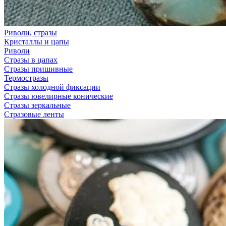
Риволи, стразы
Кристаллы и цапы
Риволи
Стразы в цапах
Стразы пришивные
Термостразы
Стразы холодной фиксации
Стразы ювелирные конические
Стразы зеркальные
Стразовые ленты