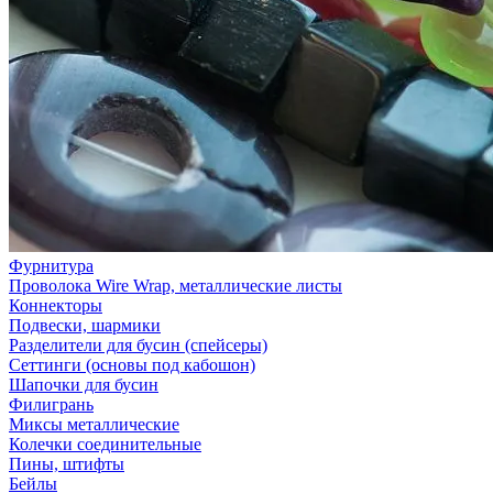
Фурнитура
Проволока Wire Wrap, металлические листы
Коннекторы
Подвески, шармики
Разделители для бусин (спейсеры)
Сеттинги (основы под кабошон)
Шапочки для бусин
Филигрань
Миксы металлические
Колечки соединительные
Пины, штифты
Бейлы