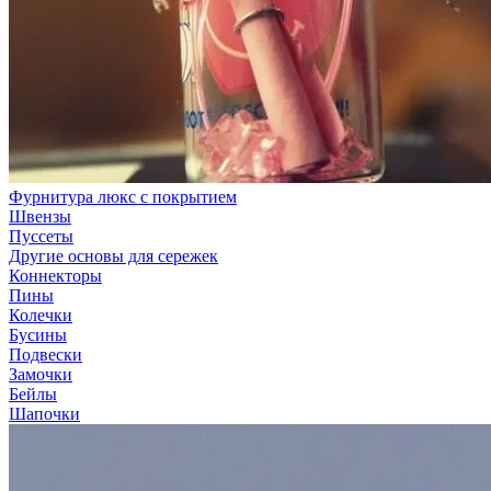
Фурнитура люкс с покрытием
Швензы
Пуссеты
Другие основы для сережек
Коннекторы
Пины
Колечки
Бусины
Подвески
Замочки
Бейлы
Шапочки