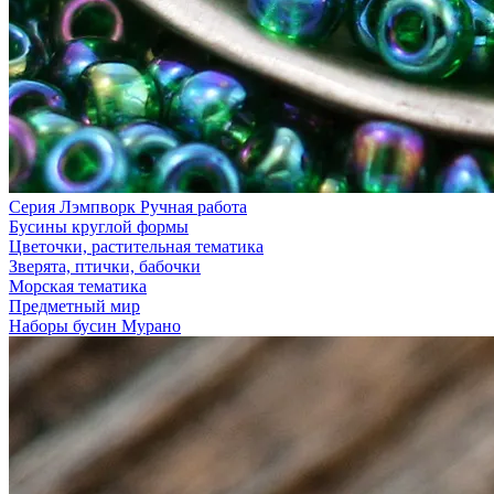
Серия Лэмпворк Ручная работа
Бусины круглой формы
Цветочки, растительная тематика
Зверята, птички, бабочки
Морская тематика
Предметный мир
Наборы бусин Мурано