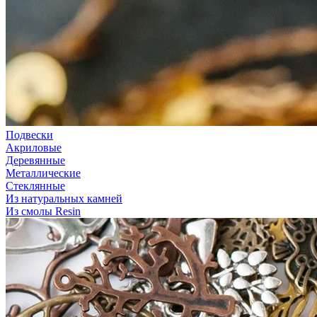
Подвески
Акриловые
Деревянные
Металлические
Стеклянные
Из натуральных камней
Из смолы Resin