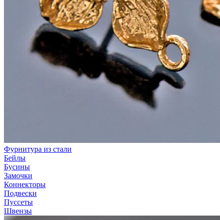
Фурнитура из стали
Бейлы
Бусины
Замочки
Коннекторы
Подвески
Пуссеты
Швензы