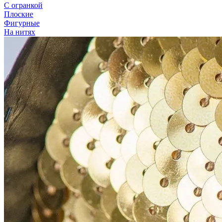
С огранкой
Плоские
Фигурные
На нитях