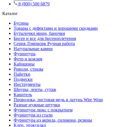
8 (800) 500 6879
Каталог
Бусины
Товары с дефектами и хорошими скидками
Бутылочки мини, баночки
Бисер и все для бисероплетения
Серия Лэмпворк Ручная работа
Натуральные камни
Фурнитура
Фетр и кожзам
Кабошоны
Риволи, стразы
Пайетки
Подвески
Инструменты
Шнуры, ленты, сутаж
Канитель
Проволока, листовая медь и латунь Wire Wrap
Разные нужные штучки
Фурнитура люкс с покрытием
Фурнитура из стали
Фурнитура из акрила, силикона, резины
Клеи, эпоксидка