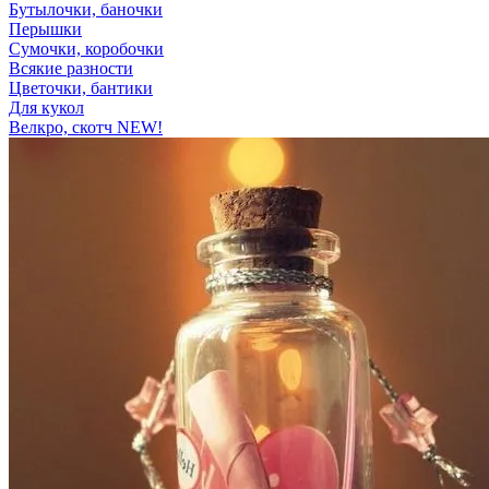
Бутылочки, баночки
Перышки
Сумочки, коробочки
Всякие разности
Цветочки, бантики
Для кукол
Велкро, скотч NEW!