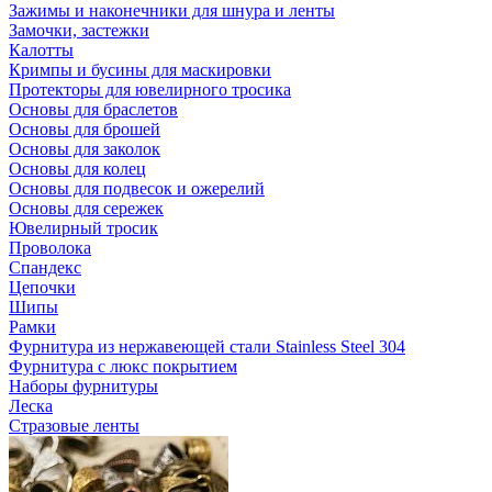
Зажимы и наконечники для шнура и ленты
Замочки, застежки
Калотты
Кримпы и бусины для маскировки
Протекторы для ювелирного тросика
Основы для браслетов
Основы для брошей
Основы для заколок
Основы для колец
Основы для подвесок и ожерелий
Основы для сережек
Ювелирный тросик
Проволока
Спандекс
Цепочки
Шипы
Рамки
Фурнитура из нержавеющей стали Stainless Steel 304
Фурнитура с люкс покрытием
Наборы фурнитуры
Леска
Стразовые ленты