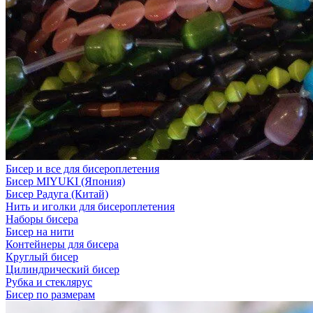
Бисер и все для бисероплетения
Бисер MIYUKI (Япония)
Бисер Радуга (Китай)
Нить и иголки для бисероплетения
Наборы бисера
Бисер на нити
Контейнеры для бисера
Круглый бисер
Цилиндрический бисер
Рубка и стеклярус
Бисер по размерам